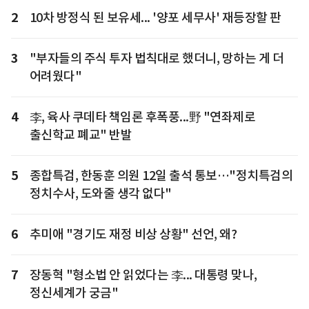
2
10차 방정식 된 보유세... '양포 세무사' 재등장할 판
3
"부자들의 주식 투자 법칙대로 했더니, 망하는 게 더
어려웠다"
4
李, 육사 쿠데타 책임론 후폭풍...野 "연좌제로
출신학교 폐교" 반발
5
종합특검, 한동훈 의원 12일 출석 통보…"정치특검의
정치수사, 도와줄 생각 없다"
6
추미애 "경기도 재정 비상 상황" 선언, 왜?
7
장동혁 "형소법 안 읽었다는 李... 대통령 맞나,
정신세계가 궁금"