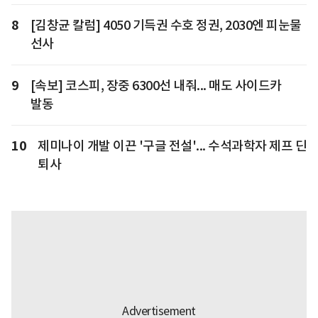
8
[김창균 칼럼] 4050 기득권 수호 정권, 2030엔 피눈물
선사
9
[속보] 코스피, 장중 6300선 내줘... 매도 사이드카
발동
10
제미나이 개발 이끈 '구글 전설'... 수석과학자 제프 딘
퇴사