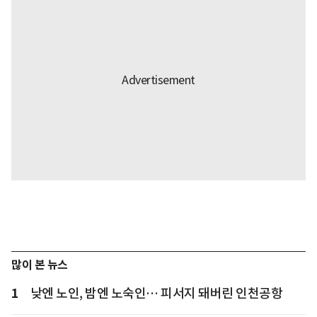
많이 본 뉴스
1
낮엔 노인, 밤엔 노숙인… 피서지 돼버린 인천공항