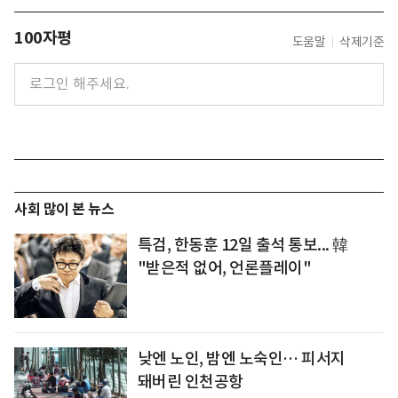
100자평
도움말
삭제기준
사회 많이 본 뉴스
특검, 한동훈 12일 출석 통보... 韓
"받은적 없어, 언론플레이"
낮엔 노인, 밤엔 노숙인… 피서지
돼버린 인천공항