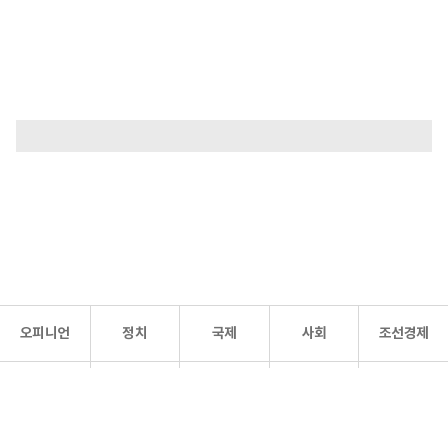
오피니언
정치
국제
사회
조선경제
문화·
조선
스포츠
건강
조선몰
연예
리더스