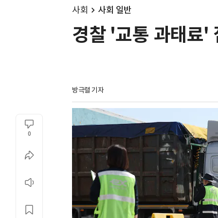
사회
사회 일반
경찰 '교통 과태료' 
방극렬 기자
0