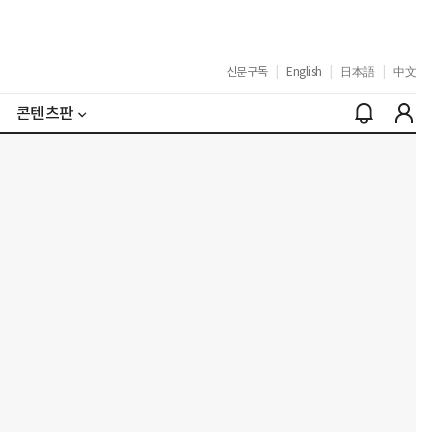
신문구독
|
English
|
日本語
|
中文
콘텐츠판