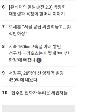
6
[유석재의 돌발史전 2.0] 박정희
대통령과 욕쟁이 할머니 이야기
7
오세훈 "서울 공급 씨말려놓고... 與
적반하장"
8
시속 160㎞ 고속철 아래 쌓인
청구서… 라오스는 어떻게 '中 부채
함정'에 빠졌나
9
서장훈, 28억에 산 양재역 빌딩
450억에 내놨다
10
집주인 전화가 두려운 세입자들