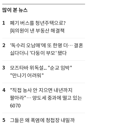
많이 본 뉴스
1
폐기 버스를 청년주택으로?
與의원이 낸 부동산 해결책
2
'독수리 오남매'에 또 한명 더… 결혼
싫다더니 '다둥이 부모' 됐다
3
모즈타바 위독설... "순교 임박"
"만나기 어려워"
4
"직접 농사 안 지으면 내년까지
팔아라"… 양도세 중과에 떨고 있는
6070
5
그들은 왜 폭염에 청첩장 내밀까