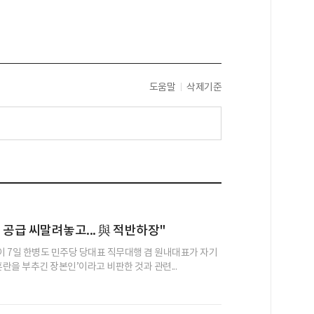
도움말
삭제기준
 공급 씨말려놓고... 與 적반하장"
 7일 한병도 민주당 당대표 직무대행 겸 원내대표가 자기
혼란을 부추긴 장본인’이라고 비판한 것과 관련...