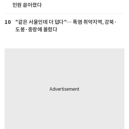
민원 쏟아졌다
10
"같은 서울인데 더 덥다"… 폭염 취약지역, 강북·
도봉·중랑에 몰렸다