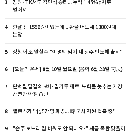
3
강원·TK서도 김민석 승리... 누적 1.45%p차로
벌어져
4
한달 전 1556원이었는데... 환율 어느새 1300원대
눈앞
5
정청래 또 말실수 "이명박 임기 내 광주 반도체 출시"
6
[오늘의 운세] 8월 10일 월요일 (음력 6월 28일 丙辰)
7
단백질 달걀의 3배·밀가루 제로, 노화를 늦추는 가장
간편한 아침 습관
8
젤렌스키 "北 5만명 파병... 韓 군사 지원 접촉 중"
9
"손주 보느라 집 비워도 안 되나요?" 세금 폭탄 맞을까