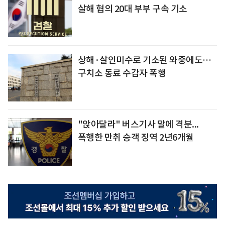
살해 혐의 20대 부부 구속 기소
상해·살인미수로 기소된 와중에도…
구치소 동료 수감자 폭행
"앉아달라" 버스기사 말에 격분...
폭행한 만취 승객 징역 2년6개월