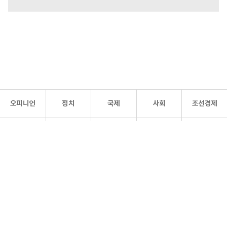
오피니언
정치
국제
사회
조선경제
문화·
조선
스포츠
건강
조선몰
연예
리더스
조선일보 공식 SNS
개인정보처리방침
사이트맵