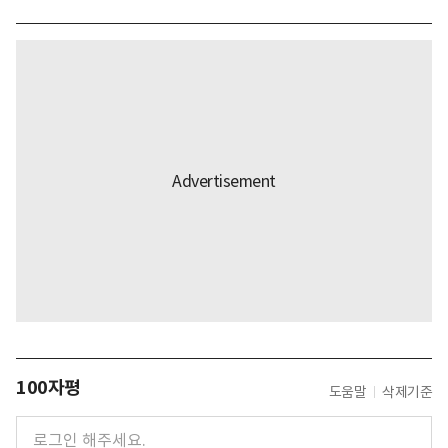
100자평
도움말
삭제기준