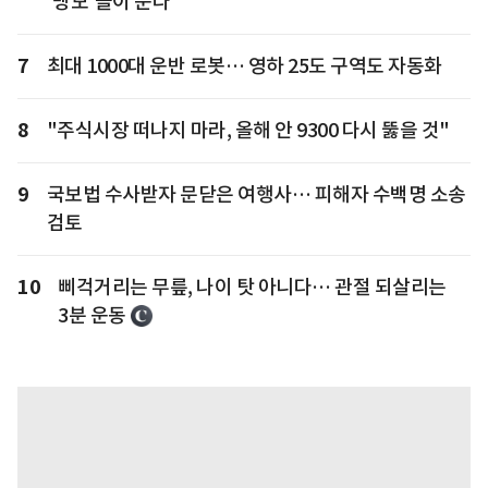
'맹모'들이 운다
7
최대 1000대 운반 로봇… 영하 25도 구역도 자동화
8
"주식시장 떠나지 마라, 올해 안 9300 다시 뚫을 것"
9
국보법 수사받자 문닫은 여행사… 피해자 수백명 소송
검토
10
삐걱거리는 무릎, 나이 탓 아니다… 관절 되살리는
3분 운동