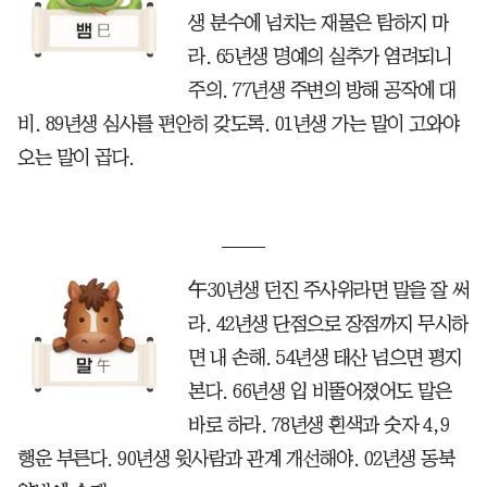
생 분수에 넘치는 재물은 탐하지 마
라. 65년생 명예의 실추가 염려되니
주의. 77년생 주변의 방해 공작에 대
비. 89년생 심사를 편안히 갖도록. 01년생 가는 말이 고와야
오는 말이 곱다.
午30년생 던진 주사위라면 말을 잘 써
라. 42년생 단점으로 장점까지 무시하
면 내 손해. 54년생 태산 넘으면 평지
본다. 66년생 입 비뚤어졌어도 말은
바로 하라. 78년생 흰색과 숫자 4,9
행운 부른다. 90년생 윗사람과 관계 개선해야. 02년생 동북