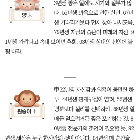
3년생 좋은 일에도 시기와 질투가 많
다. 55년생 과욕으로 인한 번민. 67년
생 기다리기보다 먼저 찾아 나서도록.
79년생 지금의 습관이 미래의 자신. 9
1년생 가깝다고 속내 보이면 후회. 03년생 상대의 선의에 불
평 마라.
申32년생 자신감과 의욕이 충만한 하
루. 44년생 관재구설이 염려. 56년생
명분보다 실리를 선택하라. 68년생 열
매를 얻으려거든 꽃은 포기하는 것. 8
0년생 전문가의 조언이 필요할 듯. 92
년생 세상은 누구 한사람의 것이 아니다. 04년생 매 순간을