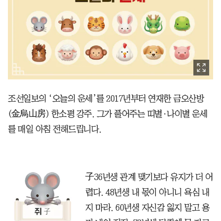
조선일보의 ‘오늘의 운세’를 2017년부터 연재한 금오산방
(金烏山房) 한소평 강주. 그가 풀어주는 띠별·나이별 운세
를 매일 아침 전해드립니다.
子36년생 관계 맺기보다 유지가 더 어
렵다. 48년생 내 몫이 아니니 욕심 내
지 마라. 60년생 자신감 잃지 말고 용