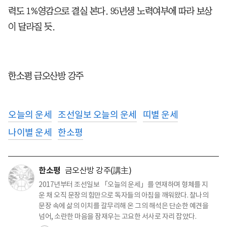
력도 1%영감으로 결실 본다. 95년생 노력여부에 따라 보상
이 달라질 듯.
한소평 금오산방 강주
오늘의 운세
조선일보 오늘의 운세
띠별 운세
나이별 운세
한소평
한소평
금오산방 강주(講主)
2017년부터 조선일보 「오늘의 운세」를 연재하며 형체를 지
운 채 오직 문장의 힘만으로 독자들의 아침을 깨워왔다. 찰나의
문장 속에 삶의 이치를 갈무리해 온 그의 해석은 단순한 예견을
넘어, 소란한 마음을 잠재우는 고요한 서사로 자리 잡았다.