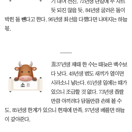
기 내어 전진. 72년생 단칼에 무 자르
듯 되진 않을 듯. 84년생 굴러온 돌이
박힌 돌 뺀다고 한다. 96년생 최선을 다했다면 나머지는 하늘
몫.
丑37년생 제때 한 수는 때늦은 백수보
다 낫다. 49년생 범도 새끼가 열이면
시라소니 낳는다. 61년생 일에는 때가
있으니 조급할 것 없다. 73년생 좁쌀
만큼 아끼려다 담돌만큼 손해 볼 수
도. 85년생 한계가 있으니 현재에 만족. 97년생 베풀면 하늘
이 갚아준다.