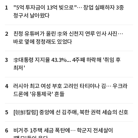
1
"5억 투자금이 13억 빚으로"… 창업 실패하자 3중
청구서 날아왔다
2
친청 유튜버가 올린 李와 신천지 연루 인사 사진…
바로 옆에 정청래도 있었다
3
李대통령 지지율 43.3%... 4주째 하락해 '취임 후
최저'
4
러시아 최고 여성 부호 고려인 타티야나 김… 우크라
드론에 '유통제국' 흔들
5
[朝鮮칼럼] 중앙에 선 김주애, 북한 권력 세습의 신호
6
비거주 1주택 세금 폭탄에… 학군지 전세살이