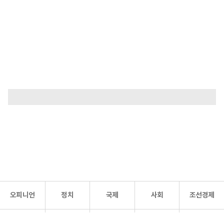
오피니언
정치
국제
사회
조선경제
문화·
조선
스포츠
건강
조선몰