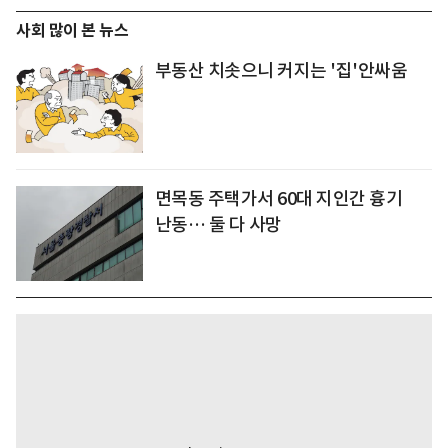
사회 많이 본 뉴스
부동산 치솟으니 커지는 '집'안싸움
면목동 주택가서 60대 지인간 흉기
난동… 둘 다 사망