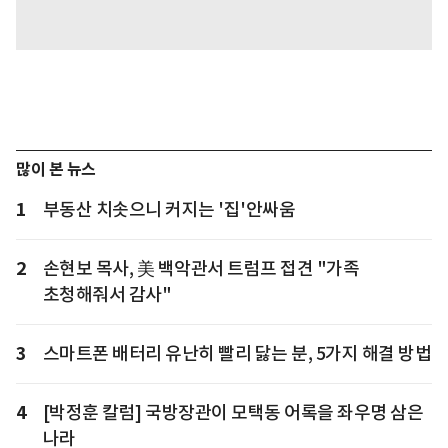
많이 본 뉴스
1
부동산 치솟으니 커지는 '집'안싸움
2
손현보 목사, 美 백악관서 트럼프 접견 "가족
초청해줘서 감사"
3
스마트폰 배터리 유난히 빨리 닳는 분, 5가지 해결 방법
4
[박정훈 칼럼] 국방장관이 모택동 어록을 좌우명 삼은
나라