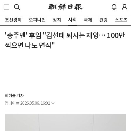
사회
조선경제
오피니언
정치
국제
건강
스포츠
'충주맨' 후임 "김선태 퇴사는 재앙… 100만
찍으면 나도 면직"
최혜승 기자 
업데이트
2026.05.06. 16:01