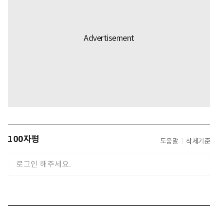
100자평
도움말
삭제기준