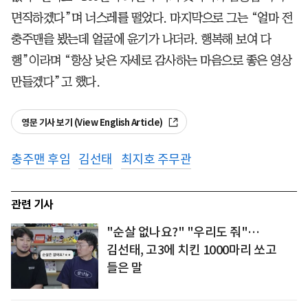
면직하겠다”며 너스레를 떨었다. 마지막으로 그는 “얼마 전
충주맨을 봤는데 얼굴에 윤기가 나더라. 행복해 보여 다
행”이라며 “항상 낮은 자세로 감사하는 마음으로 좋은 영상
만들겠다”고 했다.
영문 기사 보기 (View English Article)
충주맨 후임
김선태
최지호 주무관
관련 기사
"순살 없나요?" "우리도 줘"…
김선태, 고3에 치킨 1000마리 쏘고
들은 말