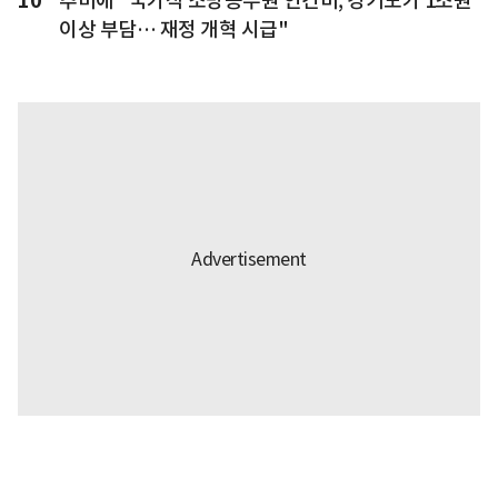
10
추미애 "국가직 소방공무원 인건비, 경기도가 1조원
이상 부담… 재정 개혁 시급"