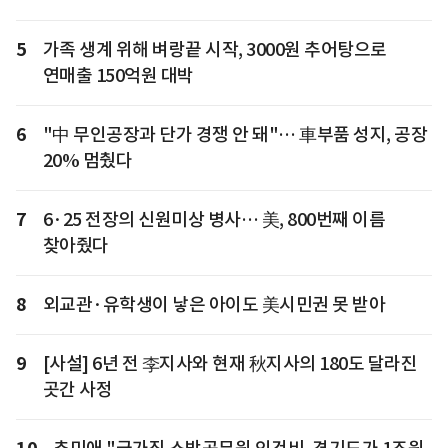
5
가족 생계 위해 벼랑끝 시작, 3000원 추어탕으로
연매출 150억원 대박
6
"中 무인공장과 단가 경쟁 안 돼"… 車부품 성지, 공장
20% 멈췄다
7
6·25 전장의 신원미상 병사… 美, 800번째 이름
찾아줬다
8
외교관·유학생이 낳은 아이도 美시민권 못 받아
9
[사설] 6년 전 李지사와 현재 秋지사의 180도 달라진
곳간 사정