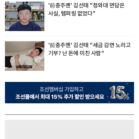
'前충주맨' 김선태 "청와대 면담은
사실, 템퍼링 없었다"
'前충주맨' 김선태 "세금 감면 노리고
기부? 난 돈에 미친 사람"