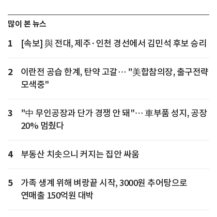
많이 본 뉴스
1
[속보] 與 전대, 제주·인천 경선에서 김민석 후보 승리
2
이란전 공습 한계, 탄약 고갈… "美합참의장, 출구전략
모색중"
3
"中 무인공장과 단가 경쟁 안 돼"… 車부품 성지, 공장
20% 멈췄다
4
부동산 치솟으니 커지는 집안 싸움
5
가족 생계 위해 벼랑끝 시작, 3000원 추어탕으로
연매출 150억원 대박