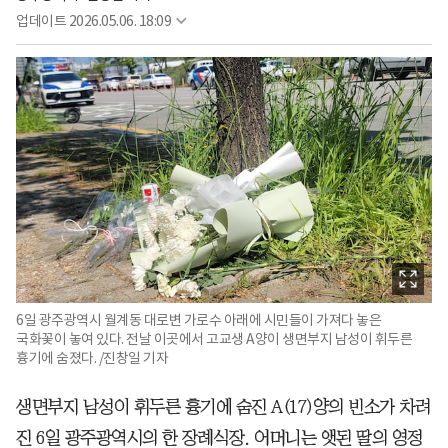
업데이트
2026.05.06. 18:09
6일 광주광역시 월계동 대로변 가로수 아래에 시민들이 가져다 놓은
국화꽃이 놓여 있다. 전날 이곳에서 고교생 A양이 생면부지 남성이 휘두른
흉기에 숨졌다. /진창일 기자
생면부지 남성이 휘두른 흉기에 숨진 A(17)양의 빈소가 차려
진 6일 광주광역시의 한 장례식장. 어머니는 앳된 딸의 영정