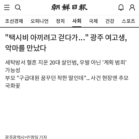
사회
조선경제
오피니언
정치
국제
건강
스포츠
"택시비 아끼려고 걷다가..." 광주 여고생,
악마를 만났다
세탁방서 혈흔 지운 20대 살인범, 우발 아닌 '계획 범죄'
가능성
부모 "구급대원 꿈꾸던 착한 딸인데"... 사건 현장엔 추모
국화꽃
광주광역시=진창일 기자