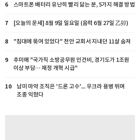
6
스마트폰 배터리 유난히 빨리 닳는 분, 5가지 해결 방법
7
[오늘의 운세] 8월 9일 일요일 (음력 6월 27일 乙卯)
8
"침대에 묶여 있었다" 천안 교회서 지내던 11살 숨져
9
추미애 "국가직 소방공무원 인건비, 경기도가 1조원
이상 부담… 재정 개혁 시급"
10
남미 마약 조직은 '드론 고수'... 우크라 용병 뛰며
조종 익혔다