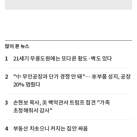
많이 본 뉴스
1
21세기 무릉도원에는 또다른 황도·백도 있다
2
"中 무인공장과 단가 경쟁 안 돼"… 車부품 성지, 공장
20% 멈췄다
3
손현보 목사, 美 백악관서 트럼프 접견 "가족
초청해줘서 감사"
4
부동산 치솟으니 커지는 집안 싸움