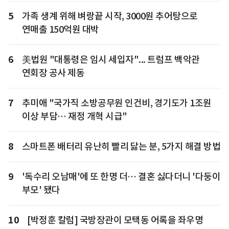
5
가족 생계 위해 벼랑끝 시작, 3000원 추어탕으로
연매출 150억원 대박
6
美법원 "대통령은 임시 세입자"... 트럼프 백악관
연회장 공사 제동
7
추미애 "국가직 소방공무원 인건비, 경기도가 1조원
이상 부담… 재정 개혁 시급"
8
스마트폰 배터리 유난히 빨리 닳는 분, 5가지 해결 방법
9
'독수리 오남매'에 또 한명 더… 결혼 싫다더니 '다둥이
부모' 됐다
10
[박정훈 칼럼] 국방장관이 모택동 어록을 좌우명