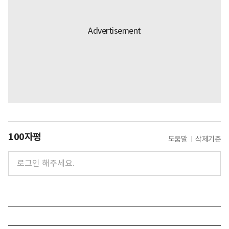
100자평
도움말
삭제기준