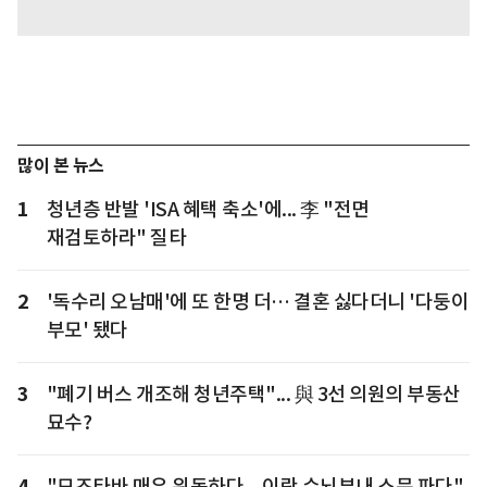
많이 본 뉴스
1
청년층 반발 'ISA 혜택 축소'에... 李 "전면
재검토하라" 질타
2
'독수리 오남매'에 또 한명 더… 결혼 싫다더니 '다둥이
부모' 됐다
3
"폐기 버스 개조해 청년주택"... 與 3선 의원의 부동산
묘수?
4
"모즈타바 매우 위독하다... 이란 수뇌부내 소문 파다"