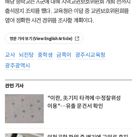
해당 중학교는 A군에 대해 지역교권보호위원회 개최 전까지
출석정지 조치를 했다. 교육청은 이달 중 교권보호위원회를
열어 정확한 사건 경위를 조사할 계획이다.
영문 기사 보기 (View English Article)
교사
뇌진탕
중학생
금쪽이
광주시교육청
광주광역시
관련 기사
"이란, 美기지 타격에 中정찰위성
이용"…유출 문건서 확인