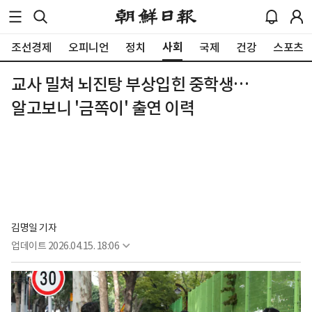
사회
조선경제
오피니언
정치
국제
건강
스포츠
교사 밀쳐 뇌진탕 부상입힌 중학생…
알고보니 '금쪽이' 출연 이력
김명일 기자
업데이트
2026.04.15. 18:06