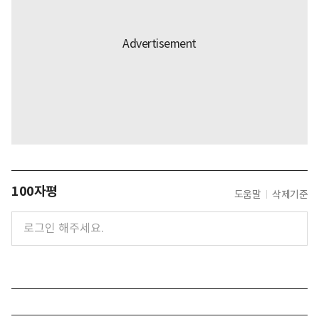
100자평
도움말
삭제기준