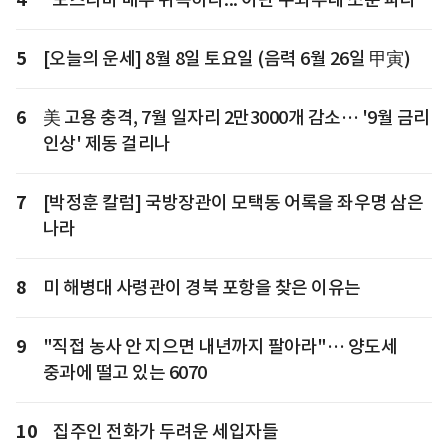
5
[오늘의 운세] 8월 8일 토요일 (음력 6월 26일 甲寅)
6
美 고용 충격, 7월 일자리 2만3000개 감소… '9월 금리
인상' 제동 걸리나
7
[박정훈 칼럼] 국방장관이 모택동 어록을 좌우명 삼은
나라
8
미 해병대 사령관이 경북 포항을 찾은 이유는
9
"직접 농사 안 지으면 내년까지 팔아라"… 양도세
중과에 떨고 있는 6070
10
집주인 전화가 두려운 세입자들