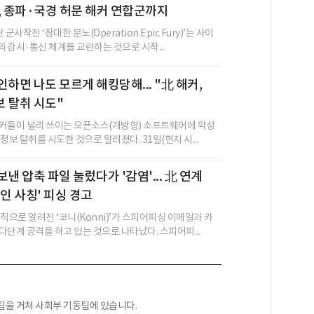
, 종파·국경 허문 해커 연합군까지
군사작전 ‘장대한 분노(Operation Epic Fury)’는 사이
 감시·통신 체계를 교란하는 것으로 시작...
인하면 나도 모르게 해킹당해... "北 해커,
 탈취 시도"
커들이 널리 쓰이는 오픈소스(개방형) 소프트웨어에 악성
정보 탈취를 시도한 것으로 알려졌다. 31일(현지 시...
낸 압축 파일 눌렀다가 '감염'... 北 연계
지인 사칭' 피싱 경고
직으로 알려진 ‘코니(Konni)’가 스피어피싱 이메일과 카
다단계 공격을 하고 있는 것으로 나타났다. 스피어피...
팀을 거쳐 사회부 기동팀에 있습니다.