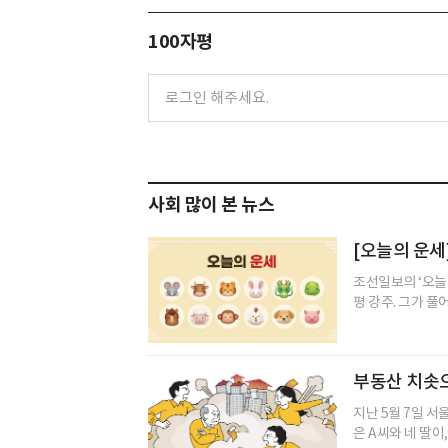
100자평
사회 많이 본 뉴스
[오늘의 운세]
조선일보의 ‘오늘
평 강주. 그가 풀
부동산 치솟
지난 5월 7일 서
은 A씨와 네 딸이