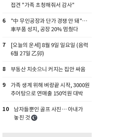
접견 "가족 초청해줘서 감사"
6
"中 무인공장과 단가 경쟁 안 돼"…
車부품 성지, 공장 20% 멈췄다
7
[오늘의 운세] 8월 9일 일요일 (음력
6월 27일 乙卯)
8
부동산 치솟으니 커지는 집안 싸움
9
가족 생계 위해 벼랑끝 시작, 3000원
추어탕으로 연매출 150억원 대박
10
남자들뿐인 골프 사진… 아내가
놓친 것