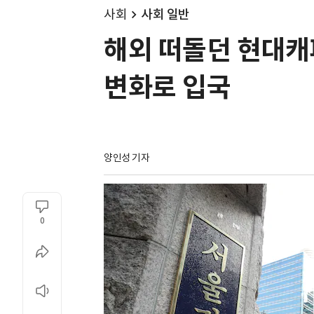
사회
사회 일반
해외 떠돌던 현대캐피
변화로 입국
양인성 기자
0