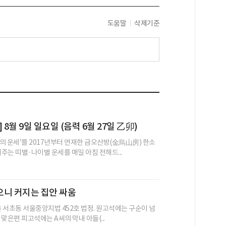
도움말
삭제기준
 8월 9일 일요일 (음력 6월 27일 乙卯)
의 운세’를 2017년부터 연재한 금오산방(金烏山房) 한소
어주는 띠별·나이별 운세를 매일 아침 전해드...
으니 커지는 집안 싸움
울 서초동 서울중앙지법 452호 법정. 원고석에는 구순이 넘
, 맞은편 피고석에는 A씨의 막내 아들(...