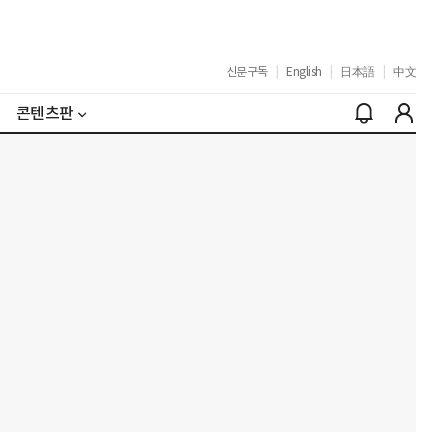
신문구독
|
English
|
日本語
|
中文
콘텐츠판