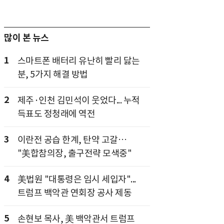
많이 본 뉴스
1
스마트폰 배터리 유난히 빨리 닳는
분, 5가지 해결 방법
2
제주·인천 김민석이 웃었다... 누적
득표도 정청래에 역전
3
이란전 공습 한계, 탄약 고갈…
"美합참의장, 출구전략 모색중"
4
美법원 "대통령은 임시 세입자"...
트럼프 백악관 연회장 공사 제동
5
손현보 목사, 美 백악관서 트럼프