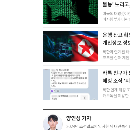
불능' 노리고
미국의 대(對)이란 
버사령부가 이란의
은행 잔고 확
개인정보 정보
북한과 연계된 해
코드를 심어 개인 
카톡 친구가 보
해킹 조직 '
북한 연계 해킹 조
카오톡을 이용한 
양인성 기자
2024년 조선일보에 입사한 뒤 내란특검