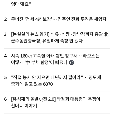
엄마 돼요"
2
무너진 '전세 4년 보장'… 집주인 전화 두려운 세입자
3
[논설실의 뉴스 읽기] 석유·식량·장난감까지 총괄 北
군수동원총국장, 유일하게 숙청 안 됐다
4
시속 160㎞ 고속철 아래 쌓인 청구서… 라오스는
어떻게 '中 부채 함정'에 빠졌나
5
"직접 농사 안 지으면 내년까지 팔아라"… 양도세
중과에 떨고 있는 6070
6
[유석재의 돌발史전 2.0] 박정희 대통령과 욕쟁이
할머니 이야기