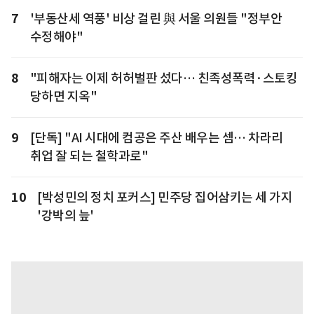
7
'부동산세 역풍' 비상 걸린 與 서울 의원들 "정부안
수정해야"
8
"피해자는 이제 허허벌판 섰다… 친족성폭력·스토킹
당하면 지옥"
9
[단독] "AI 시대에 컴공은 주산 배우는 셈… 차라리
취업 잘 되는 철학과로"
10
[박성민의 정치 포커스] 민주당 집어삼키는 세 가지
'강박의 늪'