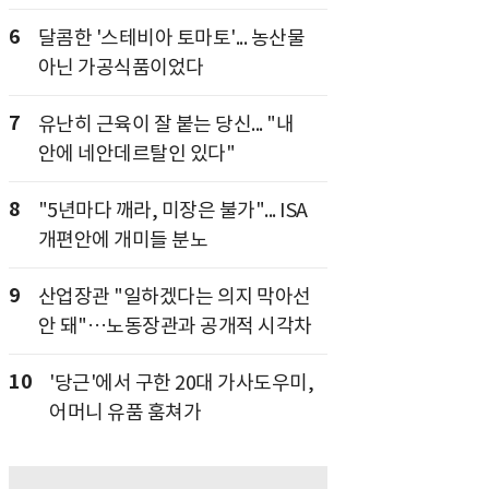
6
달콤한 '스테비아 토마토'... 농산물
아닌 가공식품이었다
7
유난히 근육이 잘 붙는 당신... "내
안에 네안데르탈인 있다"
8
"5년마다 깨라, 미장은 불가"... ISA
개편안에 개미들 분노
9
산업장관 "일하겠다는 의지 막아선
안 돼"…노동장관과 공개적 시각차
10
'당근'에서 구한 20대 가사도우미,
어머니 유품 훔쳐가