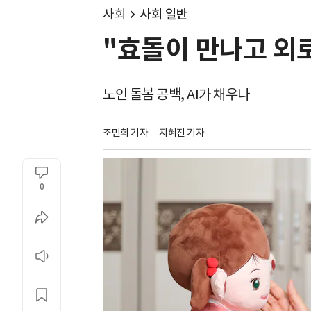
사회
사회 일반
"효돌이 만나고 외로
노인 돌봄 공백, AI가 채우나
조민희 기자
지혜진 기자
0