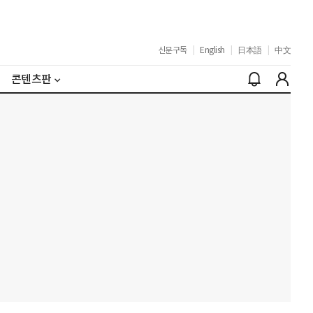
신문구독
|
English
|
日本語
|
中文
콘텐츠판