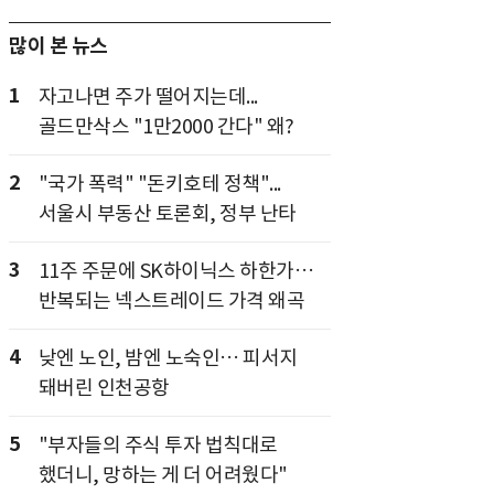
많이 본 뉴스
1
자고나면 주가 떨어지는데...
골드만삭스 "1만2000 간다" 왜?
2
"국가 폭력" "돈키호테 정책"...
서울시 부동산 토론회, 정부 난타
3
11주 주문에 SK하이닉스 하한가…
반복되는 넥스트레이드 가격 왜곡
4
낮엔 노인, 밤엔 노숙인… 피서지
돼버린 인천공항
5
"부자들의 주식 투자 법칙대로
했더니, 망하는 게 더 어려웠다"