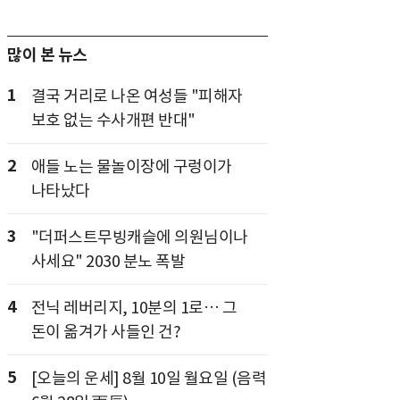
많이 본 뉴스
1
결국 거리로 나온 여성들 "피해자
보호 없는 수사개편 반대"
2
애들 노는 물놀이장에 구렁이가
나타났다
3
"더퍼스트무빙캐슬에 의원님이나
사세요" 2030 분노 폭발
4
전닉 레버리지, 10분의 1로… 그
돈이 옮겨가 사들인 건?
5
[오늘의 운세] 8월 10일 월요일 (음력