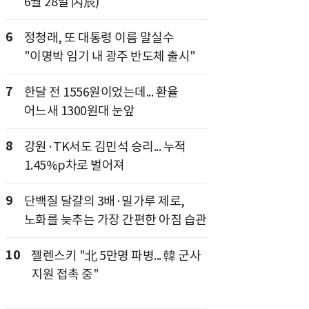
6월 28일 丙辰)
6
정청래, 또 대통령 이름 말실수
"이명박 임기 내 광주 반도체 출시"
7
한달 전 1556원이었는데... 환율
어느새 1300원대 눈앞
8
강원·TK서도 김민석 승리... 누적
1.45%p차로 벌어져
9
단백질 달걀의 3배·밀가루 제로,
노화를 늦추는 가장 간편한 아침 습관
10
젤렌스키 "北 5만명 파병... 韓 군사
지원 접촉 중"