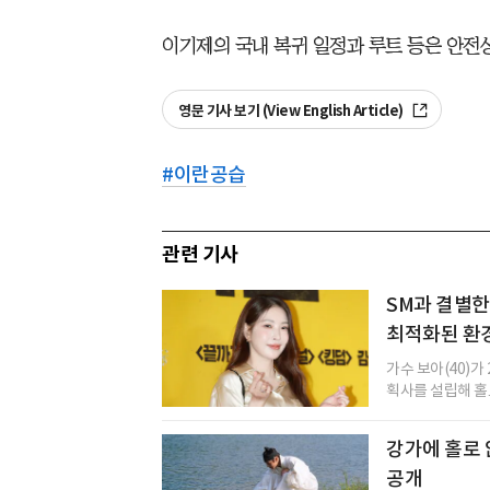
이기제의 국내 복귀 일정과 루트 등은 안전
영문 기사 보기 (View English Article)
#
이란공습
관련 기사
SM과 결별한
최적화된 환경
가수 보아(40)가
획사를 설립해 홀로
강가에 홀로 
공개