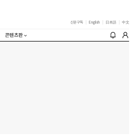
신문구독
|
English
|
日本語
|
中文
콘텐츠판