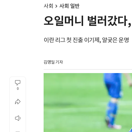
사회
사회 일반
오일머니 벌러갔다,
이란 리그 첫 진출 이기제, 얄궂은 운명
김명일 기자
0