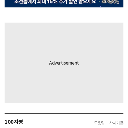
100자평
도움말
삭제기준