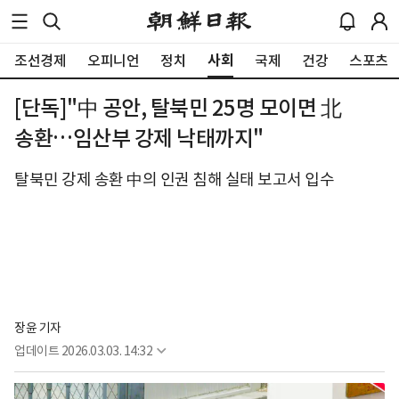
사회
조선경제
오피니언
정치
국제
건강
스포츠
[단독]"中 공안, 탈북민 25명 모이면 北
송환…임산부 강제 낙태까지"
탈북민 강제 송환 中의 인권 침해 실태 보고서 입수
장윤 기자
업데이트
2026.03.03. 14:32