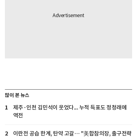
많이 본 뉴스
1
제주·인천 김민석이 웃었다... 누적 득표도 정청래에
역전
2
이란전 공습 한계, 탄약 고갈… "美합참의장, 출구전략