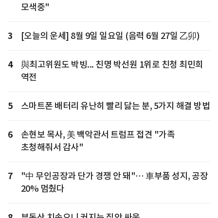
모색중"
3
[오늘의 운세] 8월 9일 일요일 (음력 6월 27일 乙卯)
4
與최고위원도 박빙... 친명 박선원 1위로 친청 최민희
역전
5
스마트폰 배터리 유난히 빨리 닳는 분, 5가지 해결 방법
6
손현보 목사, 美 백악관서 트럼프 접견 "가족
초청해줘서 감사"
7
"中 무인공장과 단가 경쟁 안 돼"… 車부품 성지, 공장
20% 멈췄다
8
부동산 치솟으니 커지는 집안 싸움