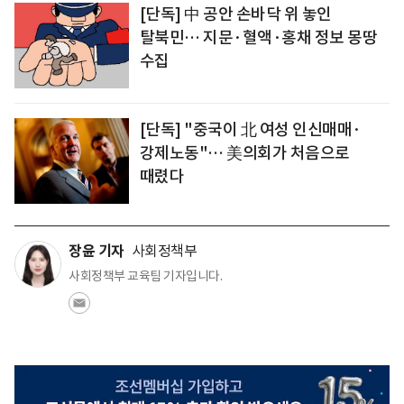
[단독] 中 공안 손바닥 위 놓인
탈북민… 지문·혈액·홍채 정보 몽땅
수집
[단독] "중국이 北 여성 인신매매·
강제노동"… 美의회가 처음으로
때렸다
장윤 기자
사회정책부
사회정책부 교육팀 기자입니다.