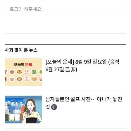
사회 많이 본 뉴스
[오늘의 운세] 8월 9일 일요일 (음력
6월 27일 乙卯)
남자들뿐인 골프 사진… 아내가 놓친
것