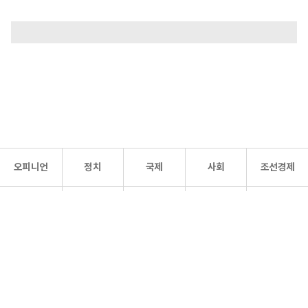
오피니언
정치
국제
사회
조선경제
문화·
조선
스포츠
건강
조선몰
연예
리더스
조선일보 공식 SNS