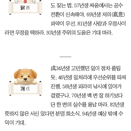
도 짖는 법. 57년생 싸움에서는 공수
전환이 신속해야. 69년생 저의(底意)
파악이 우선. 81년생 사랑과 우정사이
라면 우정을 택하라. 93년생 주위의 도움은 기대 마라.
戌34년생 고민했던 일이 점차 풀릴
듯. 46년생 일처리에 우선순위를 따져
진행. 58년생 피라미 낚시에 잉어가
걸렸구나. 70년생 백 번 잘 하기보다
단 한 번의 실수를 용납 마라. 82년생
뜻하지 않은 서신 있다면 분명 희소식. 94년생 예상 밖에 수
익이 기대.