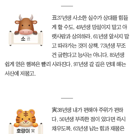
丑37년생 사소한 실수가 상대를 힘들
게 할 수도. 49년생 망설이지 말고 아
랫사람과 상의하라. 61년생 앞서지 말
고 따라가는 것이 상책. 73년생 무조
건 굽힌다고 능사는 아니다. 85년생
쉽게 얻은 행복은 빨리 사라진다. 97년생 갈 길은 먼데 해는
서산에 저물고.
寅38년생 내가 편해야 주위가 편하
다. 50년생 부족한 점이 있다면 즉시
채우도록. 62년생 남는 힘과 재물은