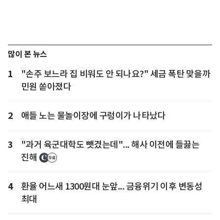
많이 본 뉴스
1
"손주 보느라 집 비워도 안 되나요?" 세금 폭탄 맞을까
민원 쏟아졌다
2
애들 노는 물놀이장에 구렁이가 나타났다
3
"과거 육군대학도 뺏겼는데"... 해사 이전에 들끓는
진해
4
환율 어느새 1300원대 눈앞... 금융위기 이후 변동성
최대