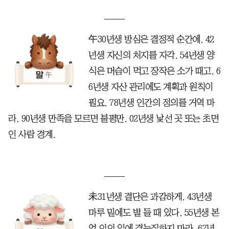
午30년생 방심은 결정적 순간에. 42
년생 자신의 처지를 자각. 54년생 양
식은 머슴이 먹고 장작은 소가 때고. 6
6년생 자산 관리에도 계획과 원칙이
필요. 78년생 인간의 정의를 거역 마
라. 90년생 만족을 모르면 불평만. 02년생 낯선 곳 또는 초면
인 사람 경계.
未31년생 결단은 과감하게. 43년생
마루 밑에도 볕 들 때 있다. 55년생 본
업 외의 일에 곁눈질하지 마라. 67년