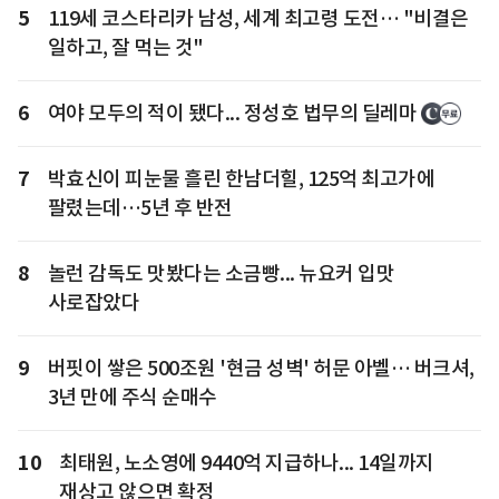
5
119세 코스타리카 남성, 세계 최고령 도전… "비결은
일하고, 잘 먹는 것"
6
여야 모두의 적이 됐다... 정성호 법무의 딜레마
7
박효신이 피눈물 흘린 한남더힐, 125억 최고가에
팔렸는데…5년 후 반전
8
놀런 감독도 맛봤다는 소금빵... 뉴요커 입맛
사로잡았다
9
버핏이 쌓은 500조원 '현금 성벽' 허문 아벨… 버크셔,
3년 만에 주식 순매수
10
최태원, 노소영에 9440억 지급하나... 14일까지
재상고 않으면 확정