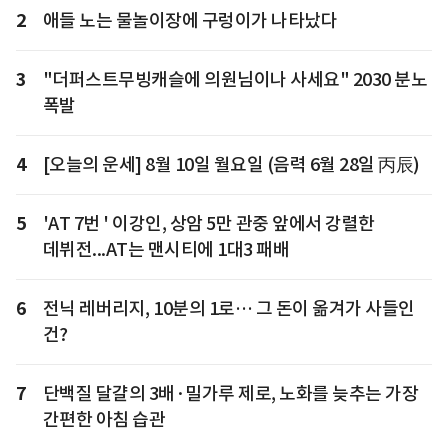
2
애들 노는 물놀이장에 구렁이가 나타났다
3
"더퍼스트무빙캐슬에 의원님이나 사세요" 2030 분노
폭발
4
[오늘의 운세] 8월 10일 월요일 (음력 6월 28일 丙辰)
5
'AT 7번 ' 이강인, 상암 5만 관중 앞에서 강렬한
데뷔전...AT는 맨시티에 1대3 패배
6
전닉 레버리지, 10분의 1로… 그 돈이 옮겨가 사들인
건?
7
단백질 달걀의 3배·밀가루 제로, 노화를 늦추는 가장
간편한 아침 습관