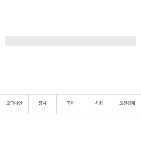
오피니언
정치
국제
사회
조선경제
문화·
조선
스포츠
건강
조선몰
연예
리더스