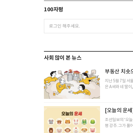
100자평
사회 많이 본 뉴스
부동산 치솟
지난 5월 7일 서
은 A씨와 네 딸이
[오늘의 운세]
조선일보의 ‘오늘
평 강주. 그가 풀