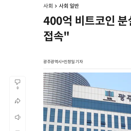
사회
사회 일반
400억 비트코인 분
접속"
광주광역시=진창일 기자
0