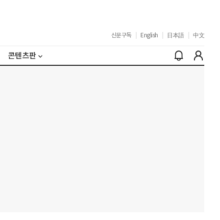
신문구독
|
English
|
日本語
|
中文
콘텐츠판