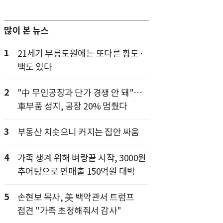
많이 본 뉴스
1
21세기 무릉도원에는 또다른 황도·
백도 있다
2
"中 무인공장과 단가 경쟁 안 돼"…
車부품 성지, 공장 20% 멈췄다
3
부동산 치솟으니 커지는 집안 싸움
4
가족 생계 위해 벼랑끝 시작, 3000원
추어탕으로 연매출 150억원 대박
5
손현보 목사, 美 백악관서 트럼프
접견 "가족 초청해줘서 감사"