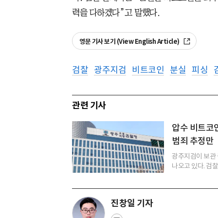
력을 다하겠다”고 말했다.
영문 기사 보기 (View English Article)
검찰
광주지검
비트코인
분실
피싱
관련 기사
압수 비트코인
범죄 추정만
광주지검이 보관 
나오고 있다. 검찰
진창일 기자