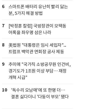
6
스마트폰 배터리 유난히 빨리 닳는
분, 5가지 해결 방법
7
[박정훈 칼럼] 국방장관이 모택동
어록을 좌우명 삼은 나라
8
美법원 "대통령은 임시 세입자"...
트럼프 백악관 연회장 공사 제동
9
추미애 "국가직 소방공무원 인건비,
경기도가 1조원 이상 부담… 재정
개혁 시급"
10
'독수리 오남매'에 또 한명 더…
결혼 싫다더니 '다둥이 부모' 됐다