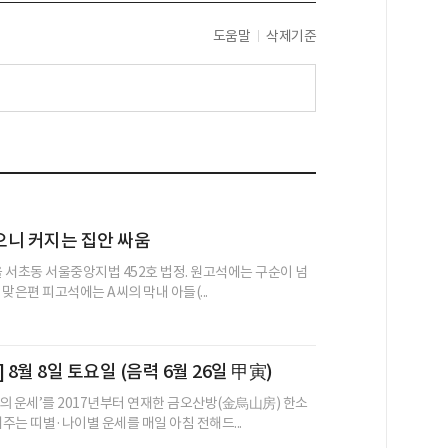
도움말
삭제기준
으니 커지는 집안 싸움
울 서초동 서울중앙지법 452호 법정. 원고석에는 구순이 넘
, 맞은편 피고석에는 A씨의 막내 아들(...
 8월 8일 토요일 (음력 6월 26일 甲寅)
의 운세’를 2017년부터 연재한 금오산방(金烏山房) 한소
어주는 띠별·나이별 운세를 매일 아침 전해드...