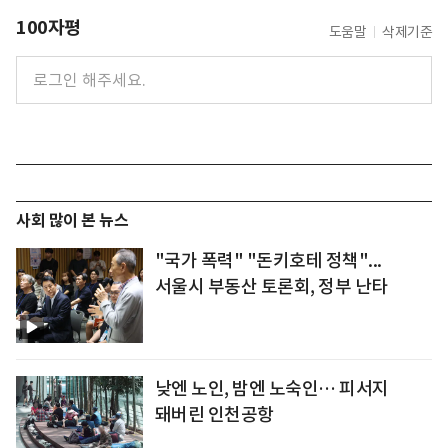
100자평
도움말
삭제기준
사회 많이 본 뉴스
"국가 폭력" "돈키호테 정책"...
서울시 부동산 토론회, 정부 난타
낮엔 노인, 밤엔 노숙인… 피서지
돼버린 인천공항