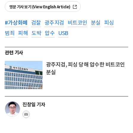
영문 기사 보기 (View English Article)
#
가상화폐
검찰
광주지검
비트코인
분실
피싱
범죄
피해
도박
압수
USB
관련 기사
광주지검, 피싱 당해 압수한 비트코인
분실
진창일 기자