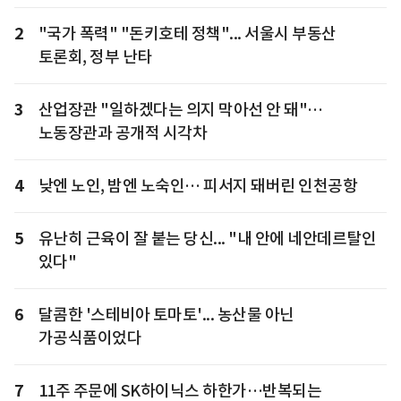
2
"국가 폭력" "돈키호테 정책"... 서울시 부동산
토론회, 정부 난타
3
산업장관 "일하겠다는 의지 막아선 안 돼"…
노동장관과 공개적 시각차
4
낮엔 노인, 밤엔 노숙인… 피서지 돼버린 인천공항
5
유난히 근육이 잘 붙는 당신... "내 안에 네안데르탈인
있다"
6
달콤한 '스테비아 토마토'... 농산물 아닌
가공식품이었다
7
11주 주문에 SK하이닉스 하한가…반복되는