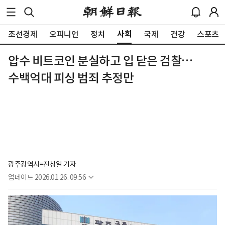
사회
조선경제
오피니언
정치
국제
건강
스포츠
압수 비트코인 분실하고 입 닫은 검찰…
수백억대 피싱 범죄 추정만
광주광역시=진창일 기자
업데이트
2026.01.26. 09:56