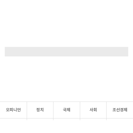
오피니언
정치
국제
사회
조선경제
문화·
조선
스포츠
건강
조선몰
연예
리더스