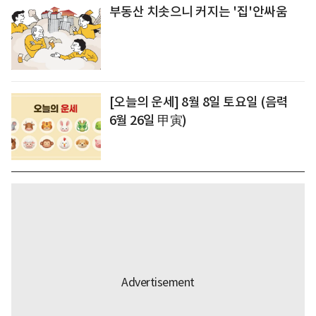
부동산 치솟으니 커지는 '집'안싸움
[오늘의 운세] 8월 8일 토요일 (음력
6월 26일 甲寅)