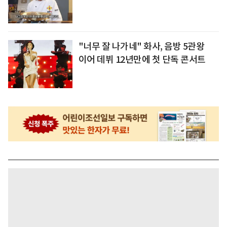
"너무 잘 나가네" 화사, 음방 5관왕
이어 데뷔 12년만에 첫 단독 콘서트