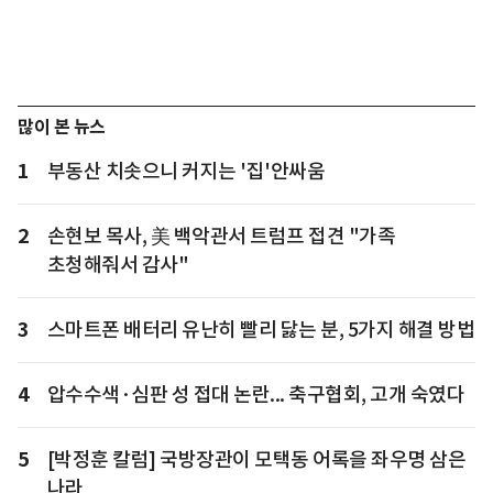
많이 본 뉴스
1
부동산 치솟으니 커지는 '집'안싸움
2
손현보 목사, 美 백악관서 트럼프 접견 "가족
초청해줘서 감사"
3
스마트폰 배터리 유난히 빨리 닳는 분, 5가지 해결 방법
4
압수수색·심판 성 접대 논란... 축구협회, 고개 숙였다
5
[박정훈 칼럼] 국방장관이 모택동 어록을 좌우명 삼은
나라