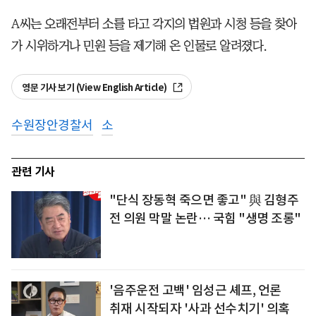
A씨는 오래전부터 소를 타고 각지의 법원과 시청 등을 찾아
가 시위하거나 민원 등을 제기해 온 인물로 알려졌다.
영문 기사 보기 (View English Article)
수원장안경찰서
소
관련 기사
"단식 장동혁 죽으면 좋고" 與 김형주
전 의원 막말 논란… 국힘 "생명 조롱"
'음주운전 고백' 임성근 셰프, 언론
취재 시작되자 '사과 선수치기' 의혹