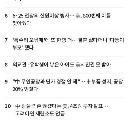
6
6·25 전장의 신원미상 병사… 美, 800번째 이름
찾아줬다
7
'독수리 오남매'에 또 한명 더… 결혼 싫다더니 '다둥이
부모' 됐다
8
외교관·유학생이 낳은 아이도 美시민권 못 받아
9
"中 무인공장과 단가 경쟁 안 돼"… 車부품 성지, 공장
20% 멈췄다
10
中 광물 의존 끊겠다는 美, 4조원 투자 발표…
고려아연 제련소도 언급