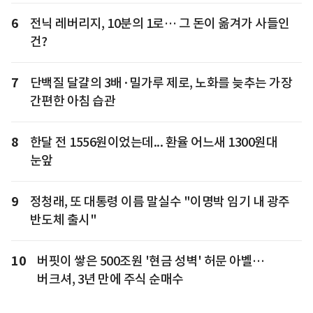
6
전닉 레버리지, 10분의 1로… 그 돈이 옮겨가 사들인
건?
7
단백질 달걀의 3배·밀가루 제로, 노화를 늦추는 가장
간편한 아침 습관
8
한달 전 1556원이었는데... 환율 어느새 1300원대
눈앞
9
정청래, 또 대통령 이름 말실수 "이명박 임기 내 광주
반도체 출시"
10
버핏이 쌓은 500조원 '현금 성벽' 허문 아벨…
버크셔, 3년 만에 주식 순매수