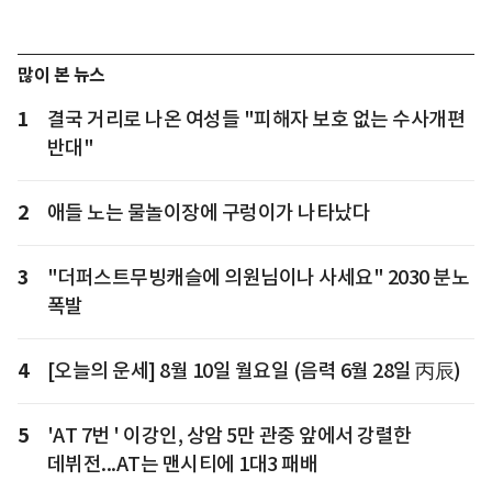
많이 본 뉴스
1
결국 거리로 나온 여성들 "피해자 보호 없는 수사개편
반대"
2
애들 노는 물놀이장에 구렁이가 나타났다
3
"더퍼스트무빙캐슬에 의원님이나 사세요" 2030 분노
폭발
4
[오늘의 운세] 8월 10일 월요일 (음력 6월 28일 丙辰)
5
'AT 7번 ' 이강인, 상암 5만 관중 앞에서 강렬한
데뷔전...AT는 맨시티에 1대3 패배