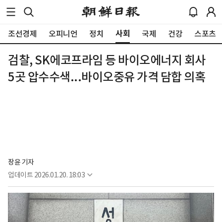
사회
조선경제
오피니언
정치
국제
건강
스포츠
검찰, SK에코프라임 등 바이오에너지 회사
5곳 압수수색...바이오중유 가격 담합 의혹
장윤 기자
업데이트
2026.01.20. 18:03