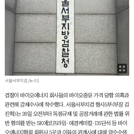
서울서부지검./뉴스1
검찰이 바이오에너지 회사들의 바이오중유 가격 담합 의혹과
관련해 강제수사에 착수했다. 서울서부지검 형사5부(부장 김
진혁)는 20일 오전부터 독점규제 및 공정거래에 관한 법률 위
반 혐의를 받는 SK에코프라임·애경케미칼·DS단석 등 바이
오에너지협회 회원사 5곳과 이들의 관계사에 대해 압수수색