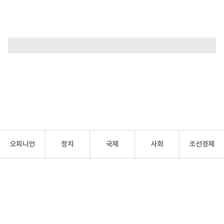
오피니언
정치
국제
사회
조선경제
문화·
조선
스포츠
건강
조선몰
연예
리더스
조선일보 공식 SNS