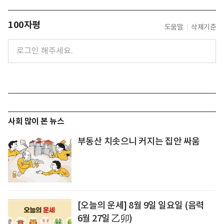
100자평
도움말
삭제기준
사회 많이 본 뉴스
부동산 치솟으니 커지는 집안 싸움
[오늘의 운세] 8월 9일 일요일 (음력
6월 27일 乙卯)