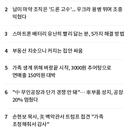
2
남미 마약 조직은 '드론 고수'... 우크라 용병 뛰며 조종
익혔다
3
스마트폰 배터리 유난히 빨리 닳는 분, 5가지 해결 방법
4
부동산 치솟으니 커지는 집안 싸움
5
가족 생계 위해 벼랑끝 시작, 3000원 추어탕으로
연매출 150억원 대박
6
"中 무인공장과 단가 경쟁 안 돼"… 車부품 성지, 공장
20% 멈췄다
7
손현보 목사, 美 백악관서 트럼프 접견 "가족
초청해줘서 감사"