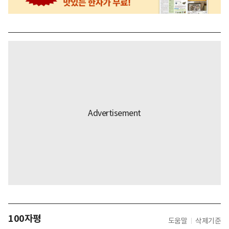
100자평
도움말
삭제기준