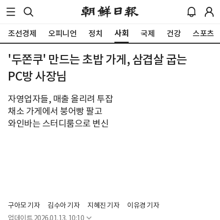
사회
조선경제
오피니언
정치
국제
건강
스포츠
'두쫀쿠' 만드는 초밥 가게, 삼겹살 굽는
PC방 사장님
자영업자들, 매출 올리려 투잡
채소 가게에서 붕어빵 팔고
와인바는 스터디룸으로 변신
구아모 기자
김수아 기자
지혜진 기자
이유경 기자
업데이트
2026.01.13. 10:10