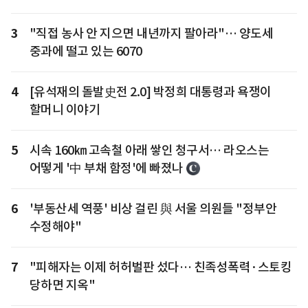
3
"직접 농사 안 지으면 내년까지 팔아라"… 양도세
중과에 떨고 있는 6070
4
[유석재의 돌발史전 2.0] 박정희 대통령과 욕쟁이
할머니 이야기
5
시속 160㎞ 고속철 아래 쌓인 청구서… 라오스는
어떻게 '中 부채 함정'에 빠졌나
6
'부동산세 역풍' 비상 걸린 與 서울 의원들 "정부안
수정해야"
7
"피해자는 이제 허허벌판 섰다… 친족성폭력·스토킹
당하면 지옥"