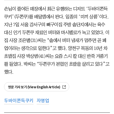
손님이 줄어든 매장에서 최근 유행하는 디저트 ‘두바이쫀득
쿠키’(두쫀쿠)를 배달앱에서 판다. 일종의 ‘미끼 상품’이다.
지난 7일 서울 강서구의 뼈구이집 주방 솥단지에서는 육수
대신 인기 두쫀쿠 재료인 버터와 마시멜로가 녹고 있었다. 이
집 사장 조은별(31)씨는 “솥에서 버터 냄새가 멈추면 곧 폐
업이라는 생각으로 일한다”고 했다. 양천구 목동의 10년 차
초밥집 사장 박상범(41)씨는 요즘 스시 칼 대신 반죽 거품기
를 들었다. 박씨는 “두쫀쿠가 본업인 초밥을 살리고 있다”고
했다.
영문 기사 보기 (View English Article)
두바이쫀득쿠키
자영업