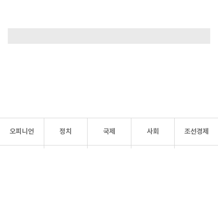
오피니언
정치
국제
사회
조선경제
문화·
조선
스포츠
건강
조선몰
연예
리더스
조선일보 공식 SNS