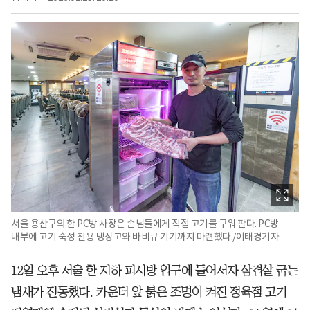
서울 용산구의 한 PC방 사장은 손님들에게 직접 고기를 구워 판다. PC방
내부에 고기 숙성 전용 냉장고와 바비큐 기기까지 마련했다./이태경기자
12일 오후 서울 한 지하 피시방 입구에 들어서자 삼겹살 굽는
냄새가 진동했다. 카운터 앞 붉은 조명이 켜진 정육점 고기