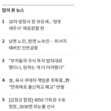
많이 본 뉴스
1
10차 방정식 된 보유세... '양포
세무사' 재등장할 판
2
낮엔 노인, 밤엔 노숙인… 피서지
돼버린 인천공항
3
"부자들의 주식 투자 법칙대로
했더니, 망하는 게 더 어려웠다"
4
李, 육사 쿠데타 책임론 후폭풍...野
"연좌제로 출신학교 폐교" 반발
5
[김창균 칼럼] 4050 기득권 수호
정권, 2030엔 피눈물 선사