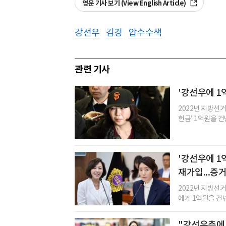
영문 기사 보기 (View English Article)
강선우
김경
압수수색
관련 기사
'강선우에 1억
2022년 지방선
헌금’ 1억원을 건
'강선우에 1
재가입...증
2022년 지방선
에게 1억원을 건넨
"강선우측에 