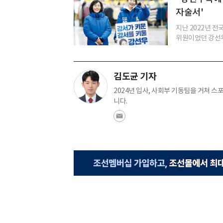
자술서'
지난 2022년 
위원이었던 강선우 
김도균 기자
2024년 입사, 사회부 기동팀을 거쳐 
니다.