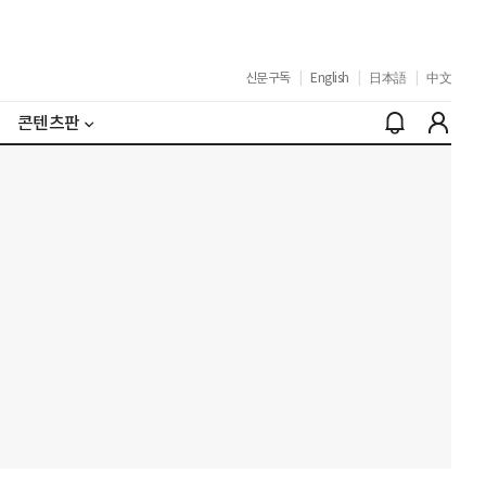
신문구독
|
English
|
日本語
|
中文
콘텐츠판