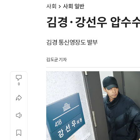
사회
사회 일반
김경·강선우 압수수색
김경 통신영장도 발부
김도균 기자
0