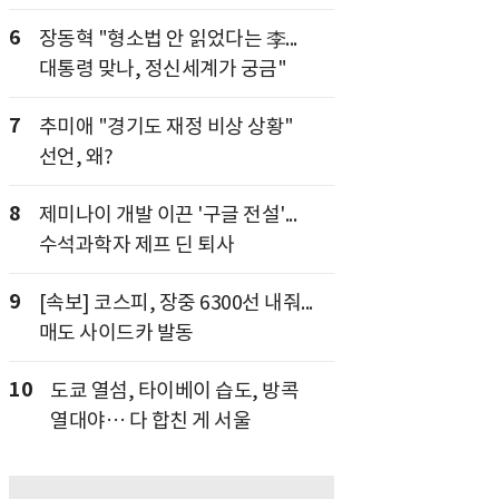
6
장동혁 "형소법 안 읽었다는 李...
대통령 맞나, 정신세계가 궁금"
7
추미애 "경기도 재정 비상 상황"
선언, 왜?
8
제미나이 개발 이끈 '구글 전설'...
수석과학자 제프 딘 퇴사
9
[속보] 코스피, 장중 6300선 내줘...
매도 사이드카 발동
10
도쿄 열섬, 타이베이 습도, 방콕
열대야… 다 합친 게 서울