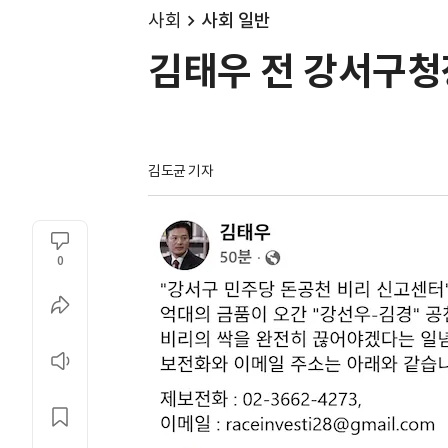
사회
사회 일반
김태우 전 강서구청
김도균 기자
0