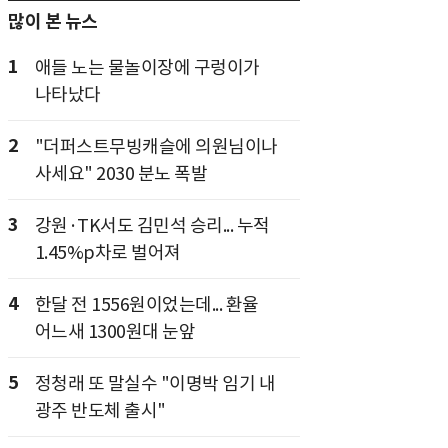
많이 본 뉴스
1
애들 노는 물놀이장에 구렁이가
나타났다
2
"더퍼스트무빙캐슬에 의원님이나
사세요" 2030 분노 폭발
3
강원·TK서도 김민석 승리... 누적
1.45%p차로 벌어져
4
한달 전 1556원이었는데... 환율
어느새 1300원대 눈앞
5
정청래 또 말실수 "이명박 임기 내
광주 반도체 출시"