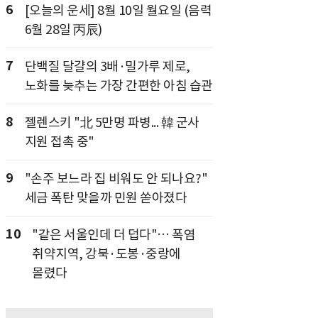
6
[오늘의 운세] 8월 10일 월요일 (음력
6월 28일 丙辰)
7
단백질 달걀의 3배·밀가루 제로,
노화를 늦추는 가장 간편한 아침 습관
8
젤렌스키 "北 5만명 파병... 韓 군사
지원 접촉 중"
9
"손주 보느라 집 비워도 안 되나요?"
세금 폭탄 맞을까 민원 쏟아졌다
10
"같은 서울인데 더 덥다"… 폭염
취약지역, 강북·도봉·중랑에
몰렸다