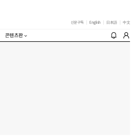
신문구독
|
English
|
日本語
|
中文
콘텐츠판