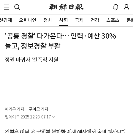
사회
선경제
오피니언
정치
국제
건강
스포츠
문
'공룡 경찰' 다가온다… 인력·예산 30%
늘고, 정보경찰 부활
정권 바뀌자 '전폭적 지원'
이기우 기자
구아모 기자
업데이트
2025.12.23. 07:17
경찰은 이달 초 국회를 통과한 새해 예산에서 올해 예산보다