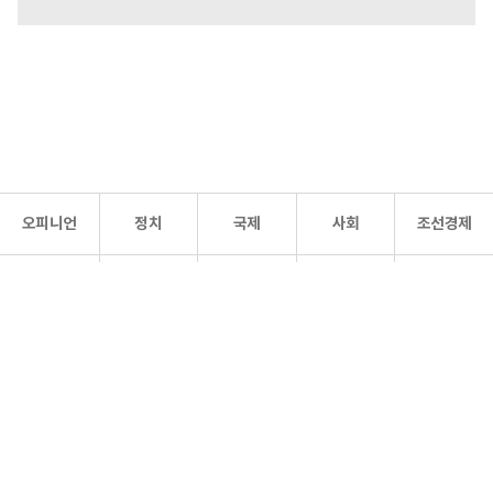
오피니언
정치
국제
사회
조선경제
문화·
조선
스포츠
건강
조선몰
연예
리더스
조선일보 공식 SNS
개인정보처리방침
사이트맵