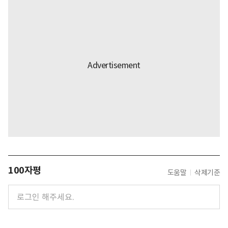
100자평
도움말
삭제기준