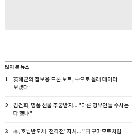
많이 본 뉴스
1
英해군의 첩보용 드론 보트, 中으로 몰래 데이터
보냈다
2
김건희, 명품 선물 추궁받자... "다른 영부인들 수사는
다 했냐"
3
李, 호남반도체 '전격전' 지시... "日 구마모토처럼