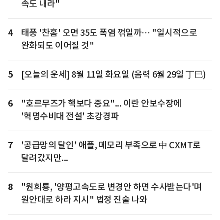
속도 내라"
4
태풍 '찬홈' 오면 35도 폭염 꺾일까… "일시적으로
완화되도 이어질 것"
5
[오늘의 운세] 8월 11일 화요일 (음력 6월 29일 丁巳)
6
"호르무즈가 핵보다 중요"... 이란 안보수장에
'혁명수비대 전설' 초강경파
7
'공급망의 달인' 애플, 메모리 부족으로 中 CXMT로
달려갔지만...
8
"원희룡, '양평고속도로 변경안 하면 수사받는다'며
원안대로 하라 지시" 법정 진술 나와