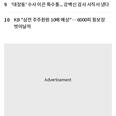
9
'대장동' 수사 이끈 특수통... 강백신 검사 사직서 냈다
10
KB "삼전 주주환원 10배 예상"… 6000피 횡보장
벗어날까