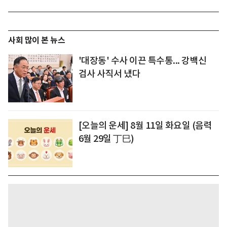
사회 많이 본 뉴스
'대장동' 수사 이끈 특수통... 강백신
검사 사직서 냈다
[오늘의 운세] 8월 11일 화요일 (음력
6월 29일 丁巳)