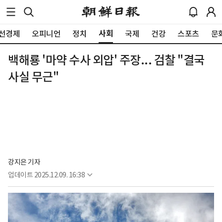
사회
선경제
오피니언
정치
국제
건강
스포츠
문
백해룡 '마약 수사 외압' 주장... 검찰 "결국
사실 무근"
강지은 기자
업데이트
2025.12.09. 16:38