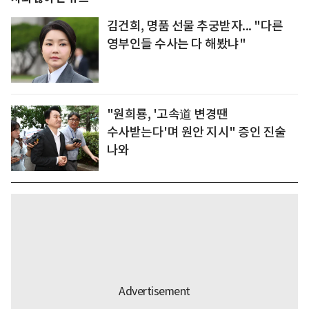
김건희, 명품 선물 추궁받자... "다른
영부인들 수사는 다 해봤냐"
"원희룡, '고속道 변경땐
수사받는다'며 원안 지시" 증인 진술
나와