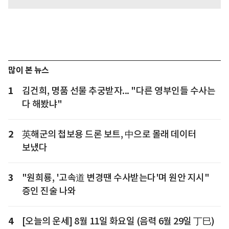
많이 본 뉴스
1
김건희, 명품 선물 추궁받자... "다른 영부인들 수사는
다 해봤냐"
2
英해군의 첩보용 드론 보트, 中으로 몰래 데이터
보냈다
3
"원희룡, '고속道 변경땐 수사받는다'며 원안 지시"
증인 진술 나와
4
[오늘의 운세] 8월 11일 화요일 (음력 6월 29일 丁巳)