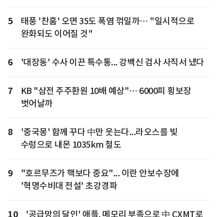
5
태풍 '찬홈' 오면 35도 폭염 꺾일까… "일시적으로
완화되도 이어질 것"
6
'대장동' 수사 이끈 특수통... 강백신 검사 사직서 냈다
7
KB "삼전 주주환원 10배 예상"… 6000피 횡보장
벗어날까
8
'중국몽' 함께 꾸다 中만 웃는다...라오스를 빚
수렁으로 내몬 1035km 철도
9
"호르무즈가 핵보다 중요"... 이란 안보수장에
'혁명수비대 전설' 초강경파
10
'공급망의 달인' 애플, 메모리 부족으로 中 CXMT로