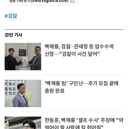
영문 기사 보기 (View English Article)
#
검찰
관련 기사
백해룡, 검찰·관세청 등 압수수색
신청…"검찰이 사건 덮어"
'백해룡 팀' 구인난…추가 모집 끝에
충원 완료
한동훈, 백해룡 '셀프 수사' 주장에 "약
먹어야 할 사람에 칼 쥐어줘"