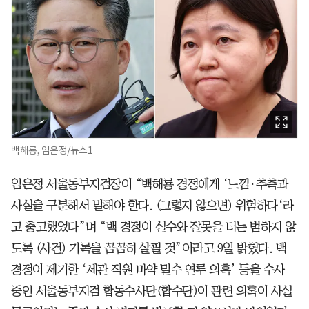
백해룡, 임은정/뉴스1
임은정 서울동부지검장이 “백해룡 경정에게 ‘느낌·추측과
사실을 구분해서 말해야 한다. (그렇지 않으면) 위험하다‘라
고 충고했었다”며 “백 경정이 실수와 잘못을 더는 범하지 않
도록 (사건) 기록을 꼼꼼히 살필 것”이라고 9일 밝혔다. 백
경정이 제기한 ‘세관 직원 마약 밀수 연루 의혹’ 등을 수사
중인 서울동부지검 합동수사단(합수단)이 관련 의혹이 사실