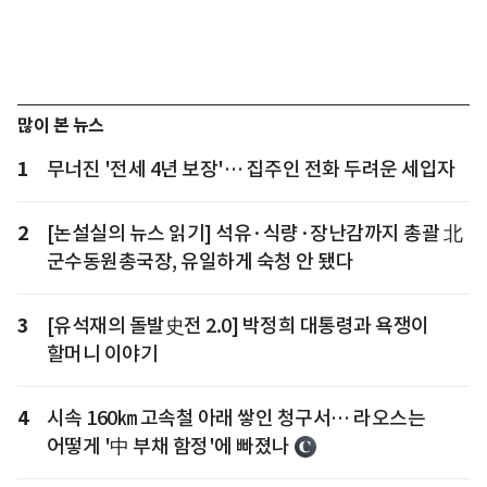
많이 본 뉴스
1
무너진 '전세 4년 보장'… 집주인 전화 두려운 세입자
2
[논설실의 뉴스 읽기] 석유·식량·장난감까지 총괄 北
군수동원총국장, 유일하게 숙청 안 됐다
3
[유석재의 돌발史전 2.0] 박정희 대통령과 욕쟁이
할머니 이야기
4
시속 160㎞ 고속철 아래 쌓인 청구서… 라오스는
어떻게 '中 부채 함정'에 빠졌나