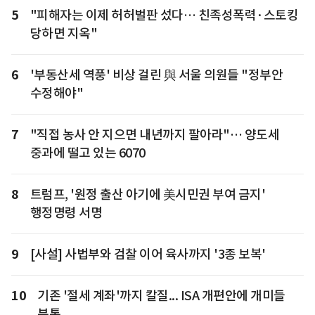
5
"피해자는 이제 허허벌판 섰다… 친족성폭력·스토킹
당하면 지옥"
6
'부동산세 역풍' 비상 걸린 與 서울 의원들 "정부안
수정해야"
7
"직접 농사 안 지으면 내년까지 팔아라"… 양도세
중과에 떨고 있는 6070
8
트럼프, '원정 출산 아기에 美시민권 부여 금지'
행정명령 서명
9
[사설] 사법부와 검찰 이어 육사까지 '3종 보복'
10
기존 '절세 계좌'까지 칼질... ISA 개편안에 개미들
분통