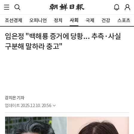
사회
조선경제
오피니언
정치
국제
건강
스포츠
임은정 "백해룡 증거에 당황... 추측·사실
구분해 말하라 충고"
강지은 기자
업데이트
2025.12.10. 20:56