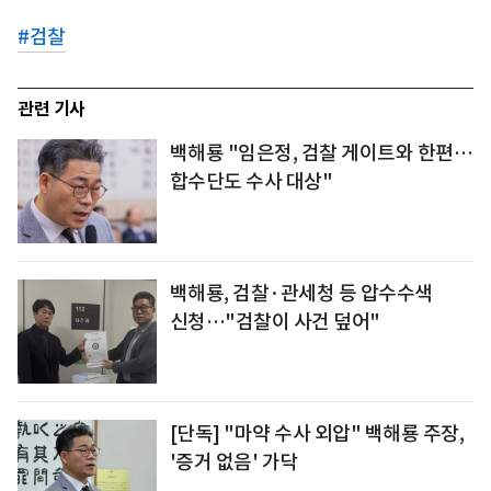
#
검찰
관련 기사
백해룡 "임은정, 검찰 게이트와 한편…
합수단도 수사 대상"
백해룡, 검찰·관세청 등 압수수색
신청…"검찰이 사건 덮어"
[단독] "마약 수사 외압" 백해룡 주장,
'증거 없음' 가닥