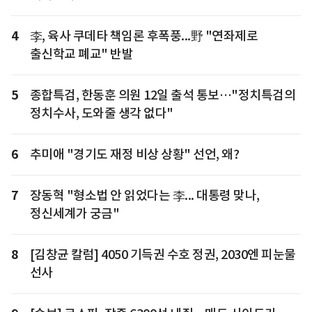
4
李, 육사 쿠데타 책임론 후폭풍...野 "연좌제로
출신학교 폐교" 반발
5
종합특검, 한동훈 의원 12일 출석 통보…"정치특검의
정치수사, 도와줄 생각 없다"
6
추미애 "경기도 재정 비상 상황" 선언, 왜?
7
장동혁 "형소법 안 읽었다는 李... 대통령 맞나,
정신세계가 궁금"
8
[김창균 칼럼] 4050 기득권 수호 정권, 2030엔 피눈물
선사