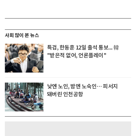
사회 많이 본 뉴스
특검, 한동훈 12일 출석 통보... 韓
"받은적 없어, 언론플레이"
낮엔 노인, 밤엔 노숙인… 피서지
돼버린 인천공항