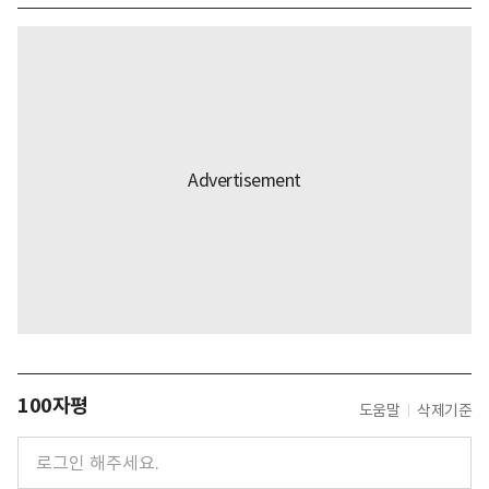
100자평
도움말
삭제기준