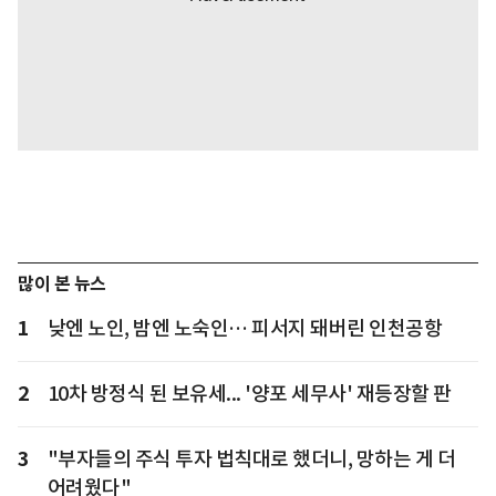
많이 본 뉴스
1
낮엔 노인, 밤엔 노숙인… 피서지 돼버린 인천공항
2
10차 방정식 된 보유세... '양포 세무사' 재등장할 판
3
"부자들의 주식 투자 법칙대로 했더니, 망하는 게 더
어려웠다"