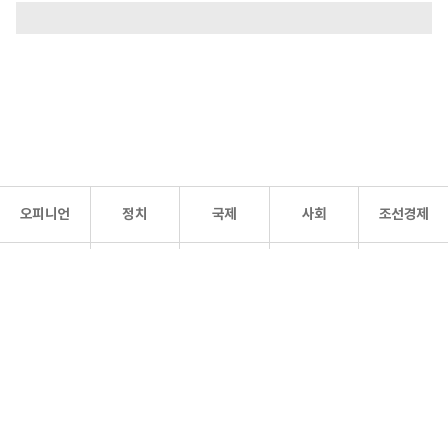
오피니언
정치
국제
사회
조선경제
문화·
조선
스포츠
건강
조선몰
연예
리더스
조선일보 공식 SNS
개인정보처리방침
사이트맵