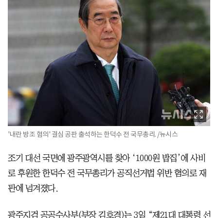
'내란 방조 혐의' 결심 공판 출석하는 한덕수 전 국무총리. /뉴시스
조기 대선 국면에 광주광역시를 찾아 ‘1000원 밥집’에 사비
로 후원한 한덕수 전 국무총리가 공직선거법 위반 혐의로 재
판에 넘겨졌다.
광주지검 공공수사부(부장 김호경)는 3일 “제21대 대통령 선