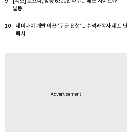
9
[속보] 코스피, 장중 6300선 내줘... 매도 사이드카
발동
10
제미나이 개발 이끈 '구글 전설'... 수석과학자 제프 딘
퇴사