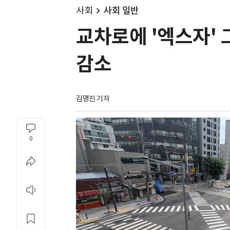
사회
사회 일반
교차로에 '엑스자' 
감소
김명진 기자
0