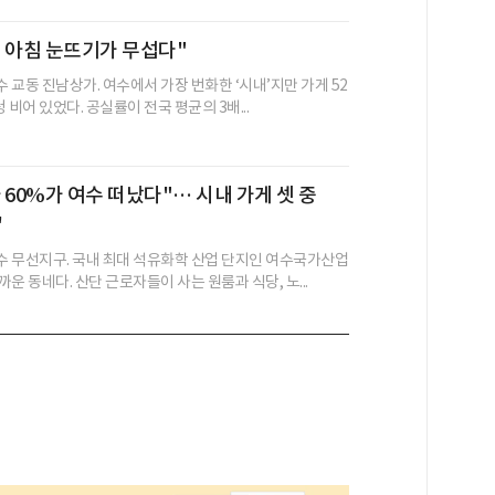
 아침 눈뜨기가 무섭다"
수 교동 진남상가. 여수에서 가장 번화한 ‘시내’지만 가게 52
텅 비어 있었다. 공실률이 전국 평균의 3배...
 60%가 여수 떠났다"… 시내 가게 셋 중
'
여수 무선지구. 국내 최대 석유화학 산업 단지인 여수국가산업
운 동네다. 산단 근로자들이 사는 원룸과 식당, 노...