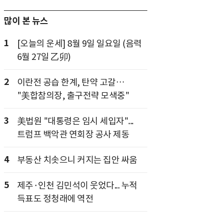
많이 본 뉴스
1
[오늘의 운세] 8월 9일 일요일 (음력
6월 27일 乙卯)
2
이란전 공습 한계, 탄약 고갈…
"美합참의장, 출구전략 모색중"
3
美법원 "대통령은 임시 세입자"...
트럼프 백악관 연회장 공사 제동
4
부동산 치솟으니 커지는 집안 싸움
5
제주·인천 김민석이 웃었다... 누적
득표도 정청래에 역전