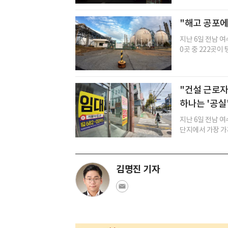
"해고 공포에
지난 6일 전남 여
0곳 중 222곳이 
"건설 근로자
하나는 '공실
지난 6일 전남 
단지에서 가장 가까
김명진 기자