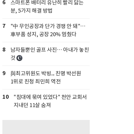
6
스마트폰 배터리 유난히 빨리 닳는
분, 5가지 해결 방법
7
"中 무인공장과 단가 경쟁 안 돼"…
車부품 성지, 공장 20% 멈췄다
8
남자들뿐인 골프 사진… 아내가 놓친
것
9
與최고위원도 박빙... 친명 박선원
1위로 친청 최민희 역전
10
"침대에 묶여 있었다" 천안 교회서
지내던 11살 숨져