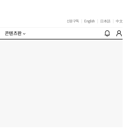
신문구독
|
English
|
日本語
|
中文
콘텐츠판