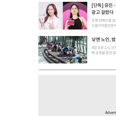
[단독] 유진
광고 걸렸다
유명 연예인을 앞
식품의약품안전처(
낮엔 노인, 
4일 오후 1시, 
해 공항을 찾은 60