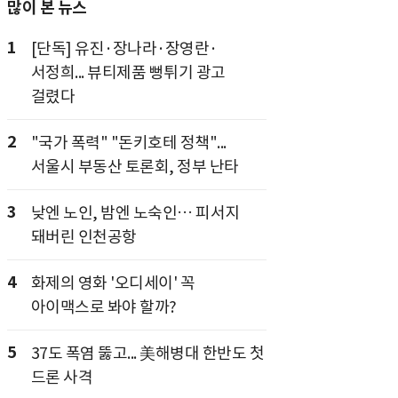
많이 본 뉴스
1
[단독] 유진·장나라·장영란·
서정희... 뷰티제품 뻥튀기 광고
걸렸다
2
"국가 폭력" "돈키호테 정책"...
서울시 부동산 토론회, 정부 난타
3
낮엔 노인, 밤엔 노숙인… 피서지
돼버린 인천공항
4
화제의 영화 '오디세이' 꼭
아이맥스로 봐야 할까?
5
37도 폭염 뚫고... 美해병대 한반도 첫
드론 사격