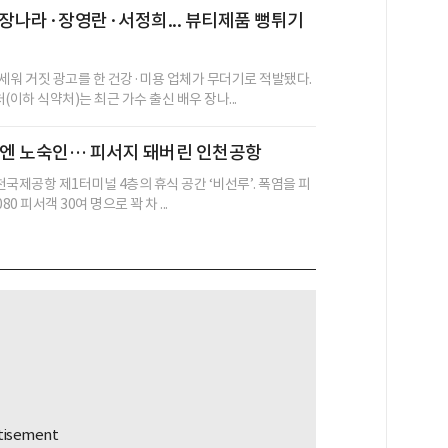
·장나라·장영란·서정희... 뷰티제품 뻥튀기
세워 거짓 광고를 한 건강·미용 업체가 무더기로 적발됐다.
이하 식약처)는 최근 가수 출신 배우 장나...
밤엔 노숙인… 피서지 돼버린 인천공항
인천국제공항 제1터미널 4층의 휴식 공간 ‘비선루’. 폭염을 피
80 피서객 30여 명으로 꽉 차 ...