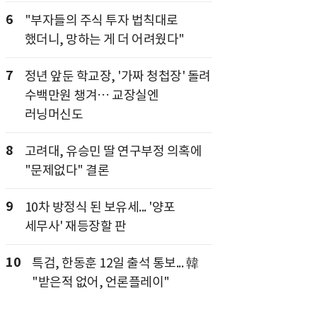
6
"부자들의 주식 투자 법칙대로
했더니, 망하는 게 더 어려웠다"
7
정년 앞둔 학교장, '가짜 청첩장' 돌려
수백만원 챙겨… 교장실엔
러닝머신도
8
고려대, 유승민 딸 연구부정 의혹에
"문제없다" 결론
9
10차 방정식 된 보유세... '양포
세무사' 재등장할 판
10
특검, 한동훈 12일 출석 통보... 韓
"받은적 없어, 언론플레이"