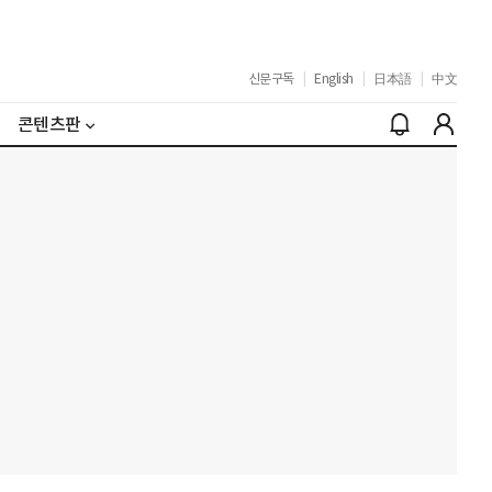
신문구독
|
English
|
日本語
|
中文
콘텐츠판