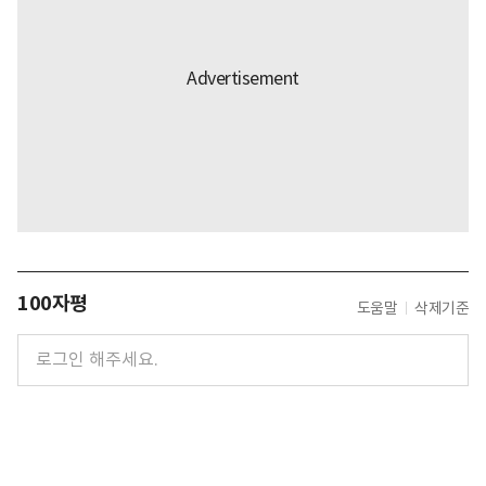
100자평
도움말
삭제기준