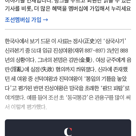
이야기를 연재합니다. 링크를 누르고 회원만 읽을 수 있는
기사를 비롯, 더 많은 혜택을 멤버십에 가입해서 누리세요
조선멤버십 가입 →
한국사에서 보기 드문 이 사료는 정사(正史)인 ‘삼국사기’
신라본기 중 51대 임금 진성여왕(재위 887~897) 2년인 888
년의 상황이다. 그녀의 본명은 김만(金曼). 여성 군주에게 음
란(淫亂)에 실정(失政) 혐의까지 씌워졌다. 신라에 존재했
던 세 여왕 중 선덕여왕과 진덕여왕이 ‘통일의 기틀을 놓았
다’고 평가된 반면 진성여왕은 망국을 초래한 ‘팜므 파탈’로
여겨졌다. 예를 들어 조선 초 ‘동국통감’은 관용구를 많이 써
서 이렇게 평가했다.