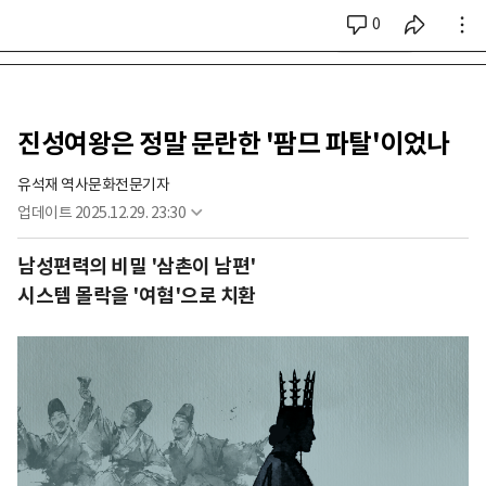
0
시리즈 전체
진성여왕은 정말 문란한 '팜므 파탈'이었나
유석재 역사문화전문기자
업데이트
2025.12.29. 23:30
남성편력의 비밀 '삼촌이 남편'
시스템 몰락을 '여혐'으로 치환