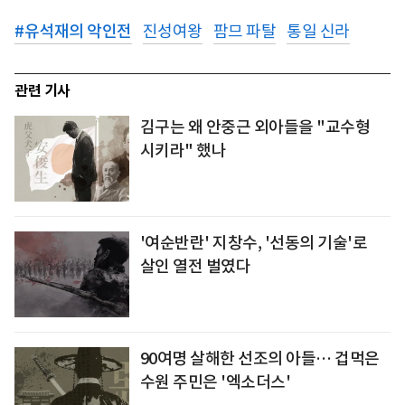
#
유석재의 악인전
진성여왕
팜므 파탈
통일 신라
관련 기사
김구는 왜 안중근 외아들을 "교수형
시키라" 했나
'여순반란' 지창수, '선동의 기술'로
살인 열전 벌였다
90여명 살해한 선조의 아들… 겁먹은
수원 주민은 '엑소더스'