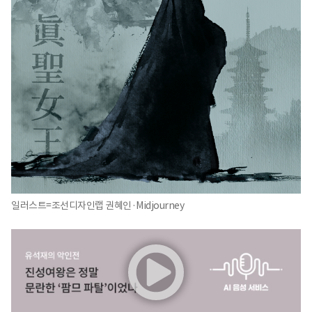
일러스트=조선디자인랩 권혜인·Midjourney