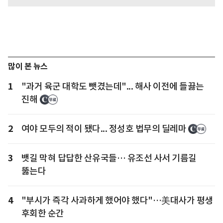
많이 본 뉴스
1
"과거 육군 대학도 뺏겼는데"... 해사 이전에 들끓는
진해
2
여야 모두의 적이 됐다... 정성호 법무의 딜레마
3
뱃길 막혀 답답한 산유국들… 유조선 사서 기름길
뚫는다
4
"부시가 즉각 사과하게 했어야 했다"…美대사가 평생
후회한 순간