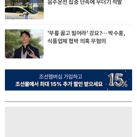
음주운전 집중 단속에 무더기 적발
'무릎 꿇고 빌어라' 강요?… 박수홍,
식품업체 협박 의혹 무혐의