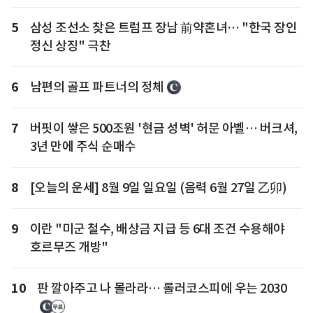
5
삼성 조선소 찾은 트럼프 장남 前약혼녀… "한국 장인
정신 상징" 극찬
6
남편의 골프 파트너의 정체
7
버핏이 쌓은 500조원 '현금 성벽' 허문 아벨… 버크셔,
3년 만에 주식 순매수
8
[오늘의 운세] 8월 9일 일요일 (음력 6월 27일 乙卯)
9
이란 "미군 철수, 배상금 지급 등 6대 조건 수용해야
호르무즈 개방"
10
판 깔아주고 나 몰라라… 롤러코스피에 우는 2030