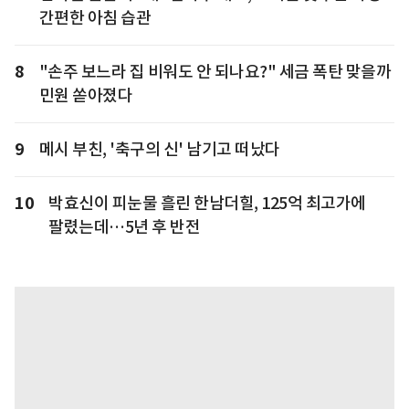
간편한 아침 습관
8
"손주 보느라 집 비워도 안 되나요?" 세금 폭탄 맞을까
민원 쏟아졌다
9
메시 부친, '축구의 신' 남기고 떠났다
10
박효신이 피눈물 흘린 한남더힐, 125억 최고가에
팔렸는데…5년 후 반전