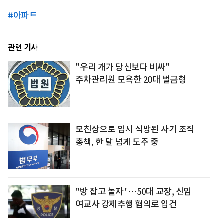
#
아파트
관련 기사
"우리 개가 당신보다 비싸"
주차관리원 모욕한 20대 벌금형
모친상으로 임시 석방된 사기 조직
총책, 한 달 넘게 도주 중
"방 잡고 놀자"…50대 교장, 신임
여교사 강제추행 혐의로 입건