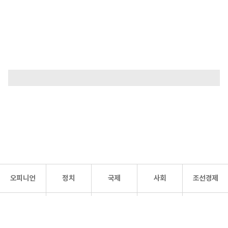
오피니언
정치
국제
사회
조선경제
문화·
조선
스포츠
건강
조선몰
연예
리더스