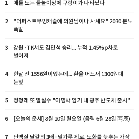
1
애들 노는 물놀이장에 구렁이가 나타났다
2
"더퍼스트무빙캐슬에 의원님이나 사세요" 2030 분노
폭발
3
강원·TK서도 김민석 승리... 누적 1.45%p차로
벌어져
4
한달 전 1556원이었는데... 환율 어느새 1300원대
눈앞
5
정청래 또 말실수 "이명박 임기 내 광주 반도체 출시"
6
[오늘의 운세] 8월 10일 월요일 (음력 6월 28일 丙辰)
7
단백질 달걀의 3배·밀가루 제로, 노화를 늦추는 가장