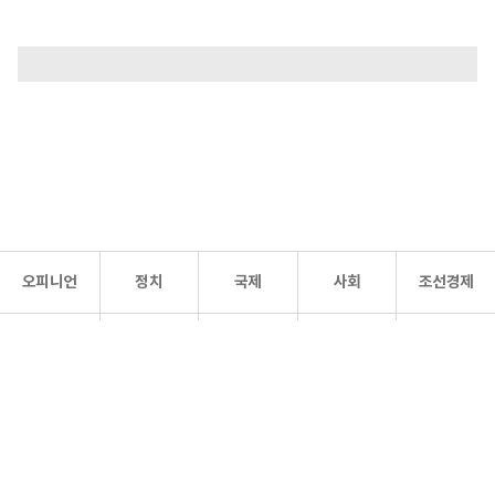
오피니언
정치
국제
사회
조선경제
문화·
조선
스포츠
건강
조선몰
연예
리더스
조선일보 공식 SNS