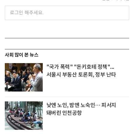
사회 많이 본 뉴스
"국가 폭력" "돈키호테 정책"...
서울시 부동산 토론회, 정부 난타
낮엔 노인, 밤엔 노숙인… 피서지
돼버린 인천공항