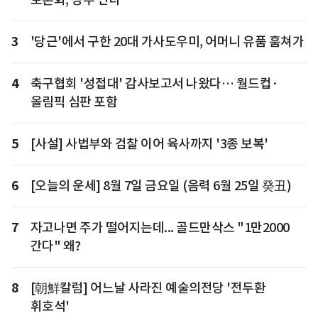
3
'당근'에서 구한 20대 가사도우미, 어머니 유품 훔쳐가
4
축구협회 '성접대' 감사보고서 나왔다… 월드컵·
올림픽 심판 포함
5
[사설] 사법부와 검찰 이어 육사까지 '3종 보복'
6
[오늘의 운세] 8월 7일 금요일 (음력 6월 25일 癸丑)
7
자고나면 주가 떨어지는데... 골드만삭스 "1만2000
간다" 왜?
8
[朝鮮칼럼] 어느날 사라진 예술의전당 '전두환
휘호석'