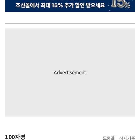
100자평
도움말
삭제기준