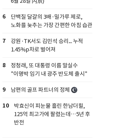
6월 28일 丙辰)
6
단백질 달걀의 3배·밀가루 제로,
노화를 늦추는 가장 간편한 아침 습관
7
강원·TK서도 김민석 승리... 누적
1.45%p차로 벌어져
8
정청래, 또 대통령 이름 말실수
"이명박 임기 내 광주 반도체 출시"
9
남편의 골프 파트너의 정체
10
박효신이 피눈물 흘린 한남더힐,
125억 최고가에 팔렸는데…5년 후
반전