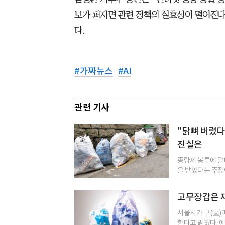
보가 퍼지면 관련 정책의 실효성이 떨어진다
다.
#
가짜뉴스
#
AI
관련 기사
"닭뼈 버렸다
진실은
종량제 봉투에 닭
을 받았다는 주장
고무장갑은 
서울시가 구(區)
한다고 밝혔다. 예