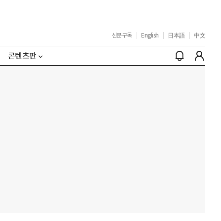
신문구독
|
English
|
日本語
|
中文
콘텐츠판