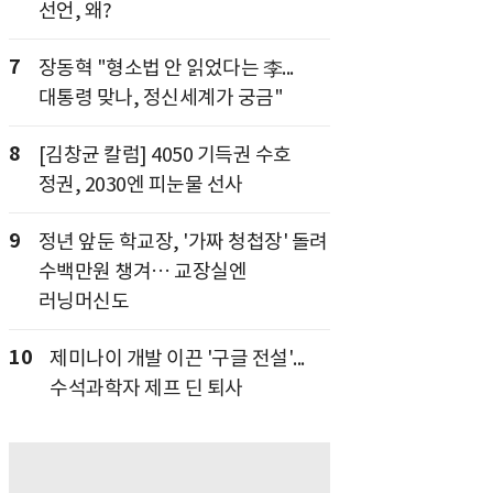
선언, 왜?
7
장동혁 "형소법 안 읽었다는 李...
대통령 맞나, 정신세계가 궁금"
8
[김창균 칼럼] 4050 기득권 수호
정권, 2030엔 피눈물 선사
9
정년 앞둔 학교장, '가짜 청첩장' 돌려
수백만원 챙겨… 교장실엔
러닝머신도
10
제미나이 개발 이끈 '구글 전설'...
수석과학자 제프 딘 퇴사