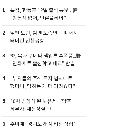
1
특검, 한동훈 12일 출석 통보... 韓
"받은적 없어, 언론플레이"
2
낮엔 노인, 밤엔 노숙인… 피서지
돼버린 인천공항
3
李, 육사 쿠데타 책임론 후폭풍...野
"연좌제로 출신학교 폐교" 반발
4
"부자들의 주식 투자 법칙대로
했더니, 망하는 게 더 어려웠다"
5
10차 방정식 된 보유세... '양포
세무사' 재등장할 판
6
추미애 "경기도 재정 비상 상황"