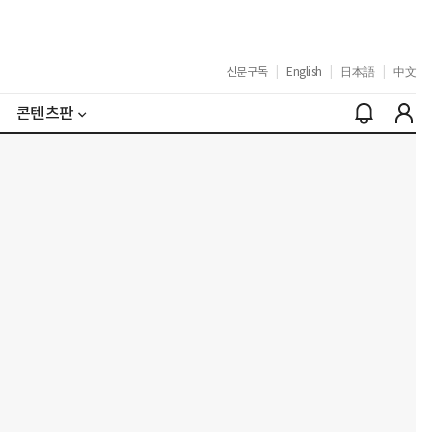
신문구독
|
English
|
日本語
|
中文
콘텐츠판