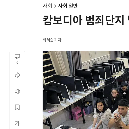
사회
사회 일반
캄보디아 범죄단지 탈
최혜승 기자 
0