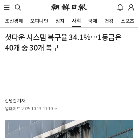
사회
조선경제
오피니언
정치
국제
건강
스포츠
셧다운 시스템 복구율 34.1%…1등급은
40개 중 30개 복구
김명일 기자
업데이트
2025.10.13. 11:19