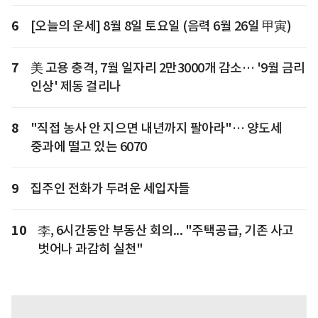
6
[오늘의 운세] 8월 8일 토요일 (음력 6월 26일 甲寅)
7
美 고용 충격, 7월 일자리 2만3000개 감소… '9월 금리
인상' 제동 걸리나
8
"직접 농사 안 지으면 내년까지 팔아라"… 양도세
중과에 떨고 있는 6070
9
집주인 전화가 두려운 세입자들
10
李, 6시간동안 부동산 회의... "주택공급, 기존 사고
벗어나 과감히 실천"