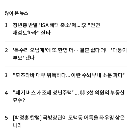
많이 본 뉴스
1
청년층 반발 'ISA 혜택 축소'에... 李 "전면
재검토하라" 질타
2
'독수리 오남매'에 또 한명 더… 결혼 싫다더니 '다둥이
부모' 됐다
3
"모즈타바 매우 위독하다... 이란 수뇌부내 소문 파다"
4
"폐기 버스 개조해 청년주택"... 與 3선 의원의 부동산
묘수?
5
[박정훈 칼럼] 국방장관이 모택동 어록을 좌우명 삼은
나라