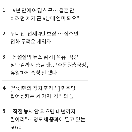
1
"9년 만에 여덟 식구… 결혼 안
하려던 제가 곧 6남매 엄마 돼요"
2
무너진 '전세 4년 보장'… 집주인
전화 두려운 세입자
3
[논설실의 뉴스 읽기] 석유·식량·
장난감까지 총괄 北 군수동원총국장,
유일하게 숙청 안 됐다
4
[박성민의 정치 포커스] 민주당
집어삼키는 세 가지 '강박의 늪'
5
"직접 농사 안 지으면 내년까지
팔아라"… 양도세 중과에 떨고 있는
6070