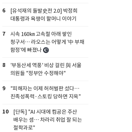
6
[유석재의 돌발史전 2.0] 박정희
대통령과 욕쟁이 할머니 이야기
7
시속 160㎞ 고속철 아래 쌓인
청구서… 라오스는 어떻게 '中 부채
함정'에 빠졌나
8
'부동산세 역풍' 비상 걸린 與 서울
의원들 "정부안 수정해야"
9
"피해자는 이제 허허벌판 섰다…
친족성폭력·스토킹 당하면 지옥"
10
[단독] "AI 시대에 컴공은 주산
배우는 셈… 차라리 취업 잘 되는
철학과로"