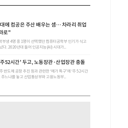
I 시대에 컴공은 주산 배우는 셈… 차라리 취업
과로"
부생 4명 중 1명이 선택했던 컴퓨터공학부 인기가 식고
. 2020년대 들어 인공지능(AI) 시대가...
 주52시간' 두고, 노동장관·산업장관 충돌
 반도체 공장 추진 등과 관련한 ‘메가 특구’에 ‘주 52시간
해 주느냐를 놓고 산업통상부와 고용노동부...