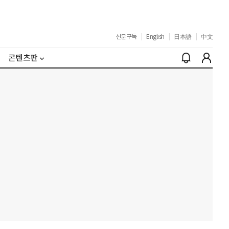
신문구독
|
English
|
日本語
|
中文
콘텐츠판