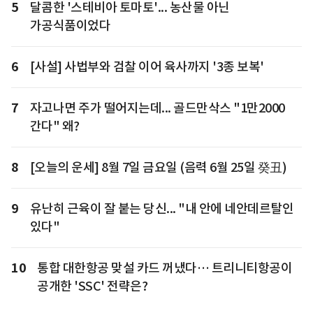
5
달콤한 '스테비아 토마토'... 농산물 아닌
가공식품이었다
6
[사설] 사법부와 검찰 이어 육사까지 '3종 보복'
7
자고나면 주가 떨어지는데... 골드만삭스 "1만2000
간다" 왜?
8
[오늘의 운세] 8월 7일 금요일 (음력 6월 25일 癸丑)
9
유난히 근육이 잘 붙는 당신... "내 안에 네안데르탈인
있다"
10
통합 대한항공 맞설 카드 꺼냈다… 트리니티항공이
공개한 'SSC' 전략은?