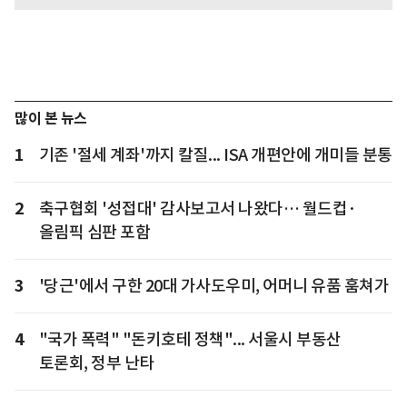
많이 본 뉴스
1
기존 '절세 계좌'까지 칼질... ISA 개편안에 개미들 분통
2
축구협회 '성접대' 감사보고서 나왔다… 월드컵·
올림픽 심판 포함
3
'당근'에서 구한 20대 가사도우미, 어머니 유품 훔쳐가
4
"국가 폭력" "돈키호테 정책"... 서울시 부동산
토론회, 정부 난타