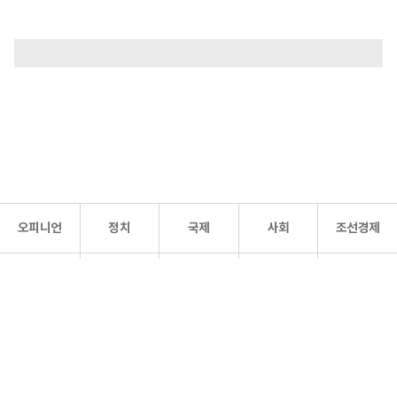
오피니언
정치
국제
사회
조선경제
문화·
조선
스포츠
건강
조선몰
연예
리더스
조선일보 공식 SNS