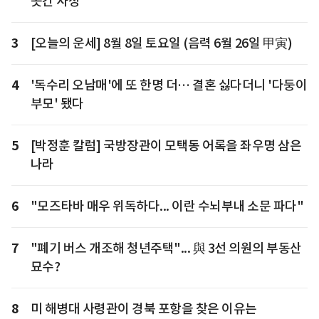
곳간 사정
3
[오늘의 운세] 8월 8일 토요일 (음력 6월 26일 甲寅)
4
'독수리 오남매'에 또 한명 더… 결혼 싫다더니 '다둥이
부모' 됐다
5
[박정훈 칼럼] 국방장관이 모택동 어록을 좌우명 삼은
나라
6
"모즈타바 매우 위독하다... 이란 수뇌부내 소문 파다"
7
"폐기 버스 개조해 청년주택"... 與 3선 의원의 부동산
묘수?
8
미 해병대 사령관이 경북 포항을 찾은 이유는