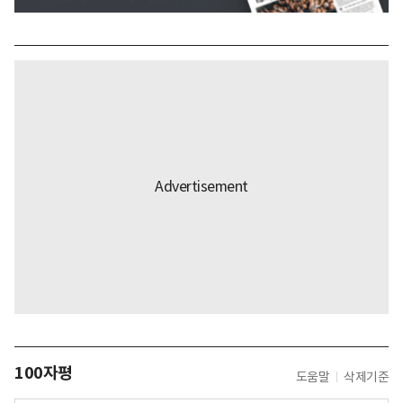
100자평
도움말
삭제기준