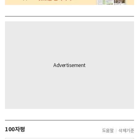
100자평
도움말
삭제기준