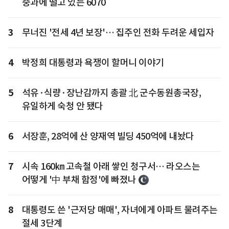
중과에 떨고 있는 6070
3
무너진 '전세 4년 보장'… 집주인 전화 두려운 세입자
4
박정희 대통령과 욕쟁이 할머니 이야기
5
석유·식량·장난감까지 총괄 北 군수동원총국장,
유일하게 숙청 안 됐다
6
서장훈, 28억에 산 양재역 빌딩 450억에 내놨다
7
시속 160㎞ 고속철 아래 쌓인 청구서… 라오스는
어떻게 '中 부채 함정'에 빠졌나
8
대통령도 쓴 '근저당 매매', 자녀에게 아파트 물려주는
절세 3단계