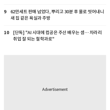
9
62만세트 판매 넘었다, 뿌리고 30분 후 물로 씻어내니
새 집 같은 욕실과 주방
10
[단독] "AI 시대에 컴공은 주산 배우는 셈… 차라리
취업 잘 되는 철학과로"