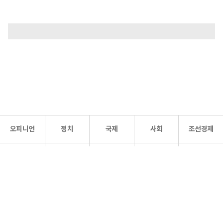
오피니언
정치
국제
사회
조선경제
문화·
조선
스포츠
건강
조선몰
연예
리더스
조선일보 공식 SNS