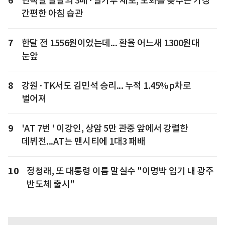
6
단백질 달걀의 3배·밀가루 제로, 노화를 늦추는 가장
간편한 아침 습관
7
한달 전 1556원이었는데... 환율 어느새 1300원대
눈앞
8
강원·TK서도 김민석 승리... 누적 1.45%p차로
벌어져
9
'AT 7번 ' 이강인, 상암 5만 관중 앞에서 강렬한
데뷔전...AT는 맨시티에 1대3 패배
10
정청래, 또 대통령 이름 말실수 "이명박 임기 내 광주
반도체 출시"