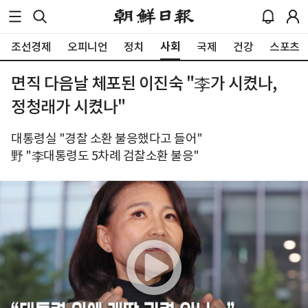
사회
조선경제
오피니언
정치
국제
건강
스포츠
면직 다음날 체포된 이진숙 "李가 시켰나,
정청래가 시켰나"
대통령실 "경찰 소환 불응했다고 들어"
野 "李대통령도 5차례 검찰소환 불응"