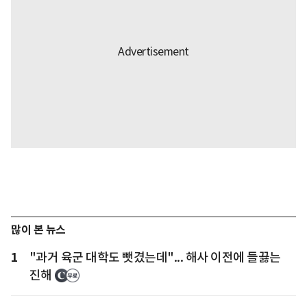
많이 본 뉴스
1
"과거 육군 대학도 뺏겼는데"... 해사 이전에 들끓는
진해