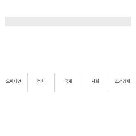
오피니언
정치
국제
사회
조선경제
문화·
조선
스포츠
건강
조선몰
연예
리더스
조선일보 공식 SNS