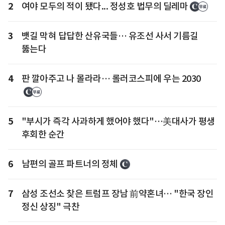
2
여야 모두의 적이 됐다... 정성호 법무의 딜레마
3
뱃길 막혀 답답한 산유국들… 유조선 사서 기름길
뚫는다
4
판 깔아주고 나 몰라라… 롤러코스피에 우는 2030
5
"부시가 즉각 사과하게 했어야 했다"…美대사가 평생
후회한 순간
6
남편의 골프 파트너의 정체
7
삼성 조선소 찾은 트럼프 장남 前약혼녀… "한국 장인
정신 상징" 극찬