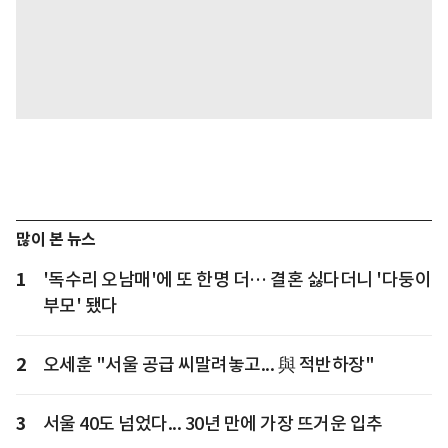
많이 본 뉴스
1
'독수리 오남매'에 또 한명 더… 결혼 싫다더니 '다둥이
부모' 됐다
2
오세훈 "서울 공급 씨말려놓고... 與 적반하장"
3
서울 40도 넘었다... 30년 만에 가장 뜨거운 입추