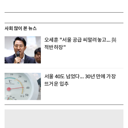
사회 많이 본 뉴스
오세훈 "서울 공급 씨말려놓고... 與
적반하장"
서울 40도 넘었다... 30년 만에 가장
뜨거운 입추