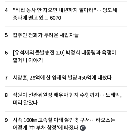
4
"직접 농사 안 지으면 내년까지 팔아라"… 양도세
중과에 떨고 있는 6070
5
집주인 전화가 두려운 세입자들
6
[유석재의 돌발史전 2.0] 박정희 대통령과 욕쟁이
할머니 이야기
7
서장훈, 28억에 산 양재역 빌딩 450억에 내놨다
8
직원이 선관위원장 배우자 현지 수행까지… 노태악,
미리 알았나
9
시속 160㎞ 고속철 아래 쌓인 청구서… 라오스는
어떻게 '中 부채 함정'에 빠졌나