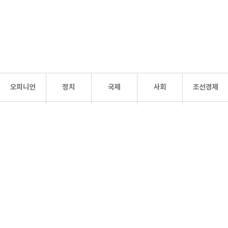
오피니언
정치
국제
사회
조선경제
문화·
조선
스포츠
건강
조선몰
연예
리더스
조선일보 공식 SNS
개인정보처리방침
사이트맵
Copyright 조선일보 All rights reserved. 무단 전재 및 재배포 금지.