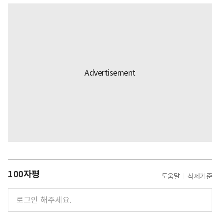
100자평
도움말
삭제기준