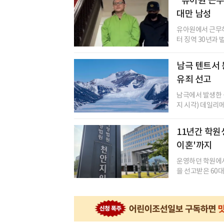
"유아원 근무
대만 남성
유아원에서 근무하
터 징역 30년과 
남극 텐트서 
유죄 선고
남극에서 발생한 
지 시각) 데일리메
11년간 학원
이혼'까지
운영하던 학원에서
을 선고받은 60대