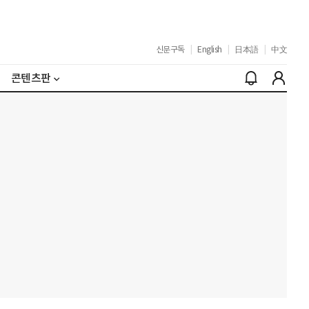
신문구독
|
English
|
日本語
|
中文
콘텐츠판