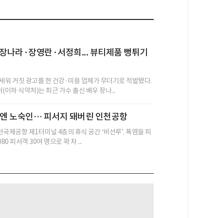
·장나라·장영란·서정희... 뷰티제품 뻥튀기
세워 거짓 광고를 한 건강·미용 업체가 무더기로 적발됐다.
이하 식약처)는 최근 가수 출신 배우 장나...
밤엔 노숙인… 피서지 돼버린 인천공항
인천국제공항 제1터미널 4층의 휴식 공간 ‘비선루’. 폭염을 피
80 피서객 30여 명으로 꽉 차 ...