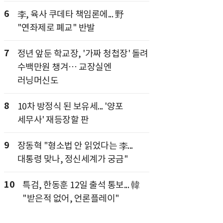
6
李, 육사 쿠데타 책임론에... 野
"연좌제로 폐교" 반발
7
정년 앞둔 학교장, '가짜 청첩장' 돌려
수백만원 챙겨… 교장실엔
러닝머신도
8
10차 방정식 된 보유세... '양포
세무사' 재등장할 판
9
장동혁 "형소법 안 읽었다는 李...
대통령 맞나, 정신세계가 궁금"
10
특검, 한동훈 12일 출석 통보... 韓
"받은적 없어, 언론플레이"