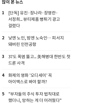
많이 본 뉴스
1
[단독] 유진·장나라·장영란·
서정희... 뷰티제품 뻥튀기 광고
걸렸다
2
낮엔 노인, 밤엔 노숙인… 피서지
돼버린 인천공항
3
37도 폭염 뚫고... 美해병대 한반도 첫
드론 사격
4
화제의 영화 '오디세이' 꼭
아이맥스로 봐야 할까?
5
"부자들의 주식 투자 법칙대로
했더니, 망하는 게 더 어려웠다"