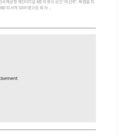
인천국제공항 제1터미널 4층의 휴식 공간 ‘비선루’. 폭염을 피
80 피서객 30여 명으로 꽉 차 ...