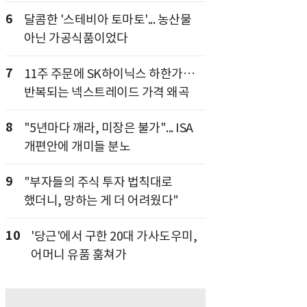
6
달콤한 '스테비아 토마토'... 농산물
아닌 가공식품이었다
7
11주 주문에 SK하이닉스 하한가…
반복되는 넥스트레이드 가격 왜곡
8
"5년마다 깨라, 미장은 불가"... ISA
개편안에 개미들 분노
9
"부자들의 주식 투자 법칙대로
했더니, 망하는 게 더 어려웠다"
10
'당근'에서 구한 20대 가사도우미,
어머니 유품 훔쳐가