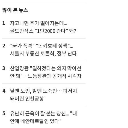
많이 본 뉴스
1
자고나면 주가 떨어지는데...
골드만삭스 "1만2000 간다" 왜?
2
"국가 폭력" "돈키호테 정책"...
서울시 부동산 토론회, 정부 난타
3
산업장관 "일하겠다는 의지 막아선
안 돼"…노동장관과 공개적 시각차
4
낮엔 노인, 밤엔 노숙인… 피서지
돼버린 인천공항
5
유난히 근육이 잘 붙는 당신... "내
안에 네안데르탈인 있다"