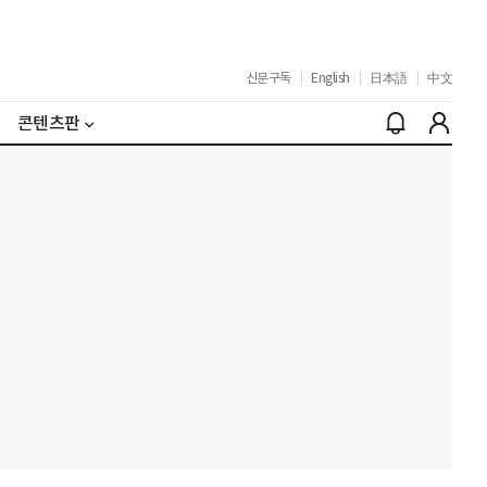
신문구독
|
English
|
日本語
|
中文
콘텐츠판