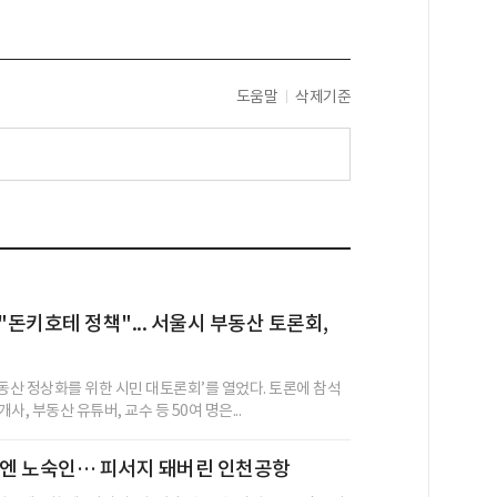
도움말
삭제기준
"돈키호테 정책"... 서울시 부동산 토론회,
부동산 정상화를 위한 시민 대토론회’를 열었다. 토론에 참석
사, 부동산 유튜버, 교수 등 50여 명은...
밤엔 노숙인… 피서지 돼버린 인천공항