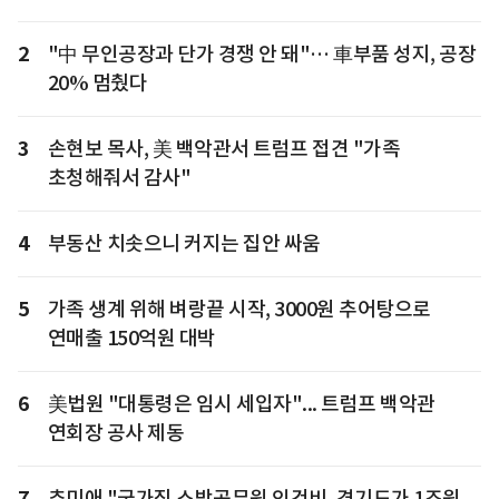
2
"中 무인공장과 단가 경쟁 안 돼"… 車부품 성지, 공장
20% 멈췄다
3
손현보 목사, 美 백악관서 트럼프 접견 "가족
초청해줘서 감사"
4
부동산 치솟으니 커지는 집안 싸움
5
가족 생계 위해 벼랑끝 시작, 3000원 추어탕으로
연매출 150억원 대박
6
美법원 "대통령은 임시 세입자"... 트럼프 백악관
연회장 공사 제동
7
추미애 "국가직 소방공무원 인건비, 경기도가 1조원