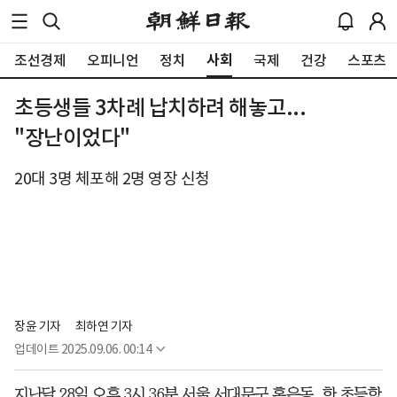
사회
조선경제
오피니언
정치
국제
건강
스포츠
초등생들 3차례 납치하려 해놓고...
"장난이었다"
20대 3명 체포해 2명 영장 신청
장윤 기자
최하연 기자
업데이트
2025.09.06. 00:14
지난달 28일 오후 3시 36분 서울 서대문구 홍은동. 한 초등학