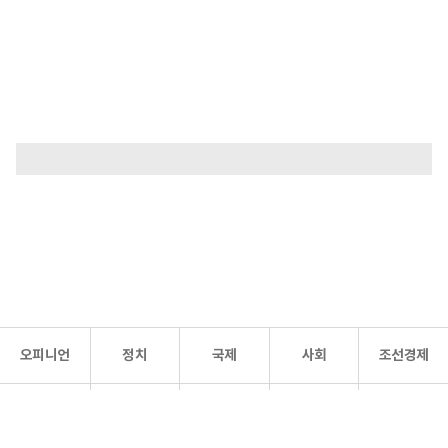
오피니언
정치
국제
사회
조선경제
문화·
조선
스포츠
건강
조선몰
연예
리더스