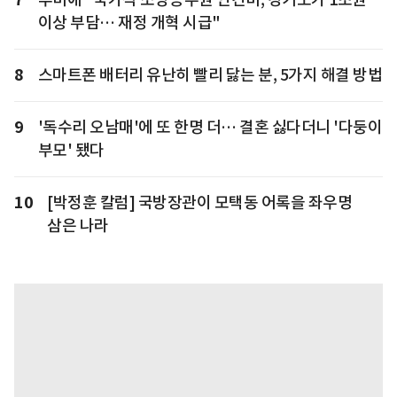
이상 부담… 재정 개혁 시급"
8
스마트폰 배터리 유난히 빨리 닳는 분, 5가지 해결 방법
9
'독수리 오남매'에 또 한명 더… 결혼 싫다더니 '다둥이
부모' 됐다
10
[박정훈 칼럼] 국방장관이 모택동 어록을 좌우명
삼은 나라