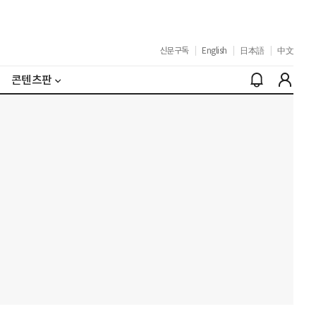
신문구독
|
English
|
日本語
|
中文
콘텐츠판