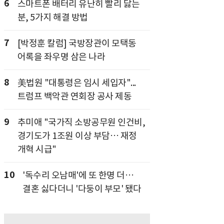
6
스마트폰 배터리 유난히 빨리 닳는
분, 5가지 해결 방법
7
[박정훈 칼럼] 국방장관이 모택동
어록을 좌우명 삼은 나라
8
美법원 "대통령은 임시 세입자"...
트럼프 백악관 연회장 공사 제동
9
추미애 "국가직 소방공무원 인건비,
경기도가 1조원 이상 부담… 재정
개혁 시급"
10
'독수리 오남매'에 또 한명 더…
결혼 싫다더니 '다둥이 부모' 됐다