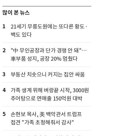
많이 본 뉴스
1
21세기 무릉도원에는 또다른 황도·
백도 있다
2
"中 무인공장과 단가 경쟁 안 돼"…
車부품 성지, 공장 20% 멈췄다
3
부동산 치솟으니 커지는 집안 싸움
4
가족 생계 위해 벼랑끝 시작, 3000원
추어탕으로 연매출 150억원 대박
5
손현보 목사, 美 백악관서 트럼프
접견 "가족 초청해줘서 감사"