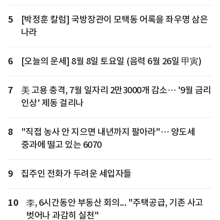
5
[박정훈 칼럼] 국방장관이 모택동 어록을 좌우명 삼은
나라
6
[오늘의 운세] 8월 8일 토요일 (음력 6월 26일 甲寅)
7
美 고용 충격, 7월 일자리 2만3000개 감소… '9월 금리
인상' 제동 걸리나
8
"직접 농사 안 지으면 내년까지 팔아라"… 양도세
중과에 떨고 있는 6070
9
집주인 전화가 두려운 세입자들
10
李, 6시간동안 부동산 회의... "주택공급, 기존 사고
벗어나 과감히 실천"