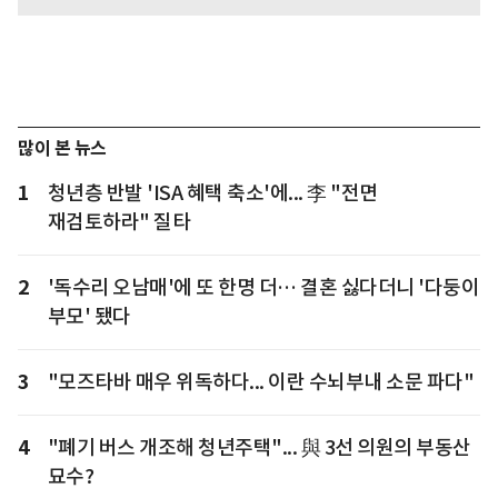
많이 본 뉴스
1
청년층 반발 'ISA 혜택 축소'에... 李 "전면
재검토하라" 질타
2
'독수리 오남매'에 또 한명 더… 결혼 싫다더니 '다둥이
부모' 됐다
3
"모즈타바 매우 위독하다... 이란 수뇌부내 소문 파다"
4
"폐기 버스 개조해 청년주택"... 與 3선 의원의 부동산
묘수?