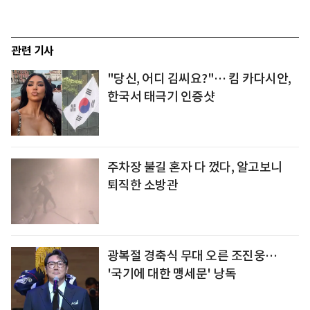
관련 기사
"당신, 어디 김씨요?"… 킴 카다시안,
한국서 태극기 인증샷
주차장 불길 혼자 다 껐다, 알고보니
퇴직한 소방관
광복절 경축식 무대 오른 조진웅…
'국기에 대한 맹세문' 낭독