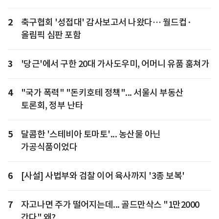
2
축구협회 '성접대' 감사보고서 나왔다… 월드컵·
올림픽 심판 포함
3
'당근'에서 구한 20대 가사도우미, 어머니 유품 훔쳐가
4
"국가 폭력" "돈키호테 정책"... 서울시 부동산
토론회, 정부 난타
5
달콤한 '스테비아 토마토'... 농산물 아닌
가공식품이었다
6
[사설] 사법부와 검찰 이어 육사까지 '3종 보복'
7
자고나면 주가 떨어지는데... 골드만삭스 "1만2000
간다" 왜?