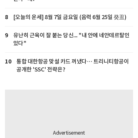
8
[오늘의 운세] 8월 7일 금요일 (음력 6월 25일 癸丑)
9
유난히 근육이 잘 붙는 당신... "내 안에 네안데르탈인
있다"
10
통합 대한항공 맞설 카드 꺼냈다… 트리니티항공이
공개한 'SSC' 전략은?