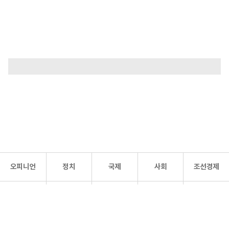
오피니언
정치
국제
사회
조선경제
문화·
조선
스포츠
건강
조선몰
연예
리더스