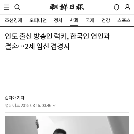
사회
조선경제
오피니언
정치
국제
건강
스포츠
인도 출신 방송인 럭키, 한국인 연인과
결혼…2세 임신 겹경사
김자아 기자
업데이트
2025.08.16. 00:46