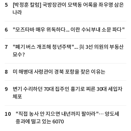
5
[박정훈 칼럼] 국방장관이 모택동 어록을 좌우명 삼은
나라
6
"모즈타바 매우 위독하다... 이란 수뇌부내 소문 파다"
7
"폐기 버스 개조해 청년주택"... 與 3선 의원의 부동산
묘수?
8
미 해병대 사령관이 경북 포항을 찾은 이유는
9
변기 수리하던 70대 집주인 흉기로 찌른 30대 세입자
체포
10
"직접 농사 안 지으면 내년까지 팔아라"… 양도세
중과에 떨고 있는 6070