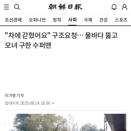
사회
조선경제
오피니언
정치
국제
건강
스포츠
"차에 갇혔어요" 구조요청… 물바다 뚫고
모녀 구한 수퍼맨
이가영 기자
업데이트
2025.08.14. 16:36