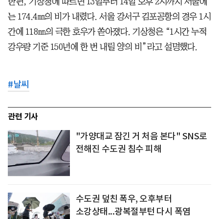
한편, 기상청에 따르면 13일부터 14일 오후 2시까지 서울에
는 174.4㎜의 비가 내렸다. 서울 강서구 김포공항의 경우 1시
간에 118㎜의 극한 호우가 쏟아졌다. 기상청은 “1시간 누적
강우량 기준 150년에 한 번 내릴 양의 비”라고 설명했다.
#
날씨
관련 기사
"가양대교 잠긴 거 처음 본다" SNS로
전해진 수도권 침수 피해
수도권 덮친 폭우, 오후부터
소강상태...광복절부턴 다시 폭염