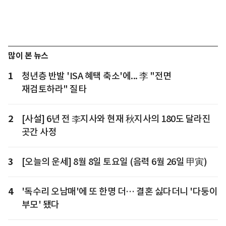
많이 본 뉴스
1
청년층 반발 'ISA 혜택 축소'에... 李 "전면
재검토하라" 질타
2
[사설] 6년 전 李지사와 현재 秋지사의 180도 달라진
곳간 사정
3
[오늘의 운세] 8월 8일 토요일 (음력 6월 26일 甲寅)
4
'독수리 오남매'에 또 한명 더… 결혼 싫다더니 '다둥이
부모' 됐다